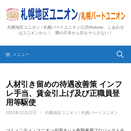
コ
ン
テ
ン
札幌地区ユニオン / 札幌パートユニオン公式Website しあわせ
ツ
はユニオンから！ 隣の不幸から目をそらさない！
へ
ス
検
キ
メニュー
ッ
プ
索:
人材引き留めの待遇改善策 インフ
レ手当、賃金引上げ及び正職員登
用等駆使
2022年12月22日
/
札幌地区ユニオン / 札幌パートユニオン
コミュニティ・ユニオン全国ネット有期雇用プロジェクトチ