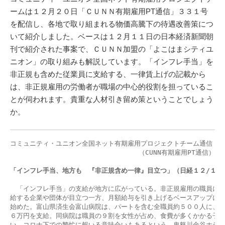
ームは１２月２０日「ＣＵＮＮ有期雇用PT通信」３３１号
を配信し、各地で取り組まれる物価高騰下の待遇改善策につ
いて紹介しました。ベースは１２月１１日の日本経済新聞朝
刊で紹介された事案で、ＣＵＮＮ加盟の「よこはまシティユ
ニオン」の取り組みも解説しています。「インフレ手当」を
非正規も含めた従業員に支給する、一律賃上げの記載から
は、非正規雇用の労働者が職場の中心的役割を担っているこ
とが伺われます。貴重な人材引き留め策ということでしょう
か。
コミュニティ・ユニオン全国ネット有期雇用プロジェクトチーム通信

                                （CUNN有期雇用PT通信）３
「インフレ手当、地方も　『非正規含め一律』目立つ」（日経１２/１１
　「インフレ手当」の支給が地方に広がっている。非正規雇用の職員にも
給する企業や団体が目立つ一方、月額給与を引き上げるベースアップに踏
始めた。富山県済生会富山病院は、パートを含む全職員約５００人に、賞
６万円を支給。同病院は職員の９割を女性が占め、食費が多くかかる子供
い。コロナ下での繁忙に報いる意味合いもあるという。鬼怒川金谷ホテル