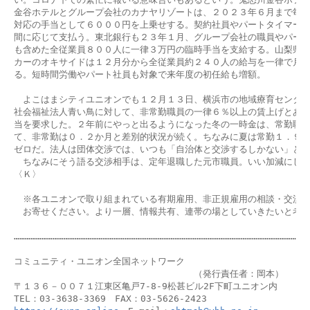
金谷ホテルとグループ会社のカナヤリゾートは、２０２３年６月まで毎月
対応の手当として６０００円を上乗せする。契約社員やパートタイマーに
間に応じて支払う。東北銀行も２３年１月、グループ会社の職員やパート
も含めた全従業員８００人に一律３万円の臨時手当を支給する。山梨県の
カーのオキサイドは１２月分から全従業員約２４０人の給与を一律で月額
る。短時間労働やパート社員も対象で来年度の初任給も増額。

　よこはまシティユニオンでも１２月１３日、横浜市の地域療育センター
社会福祉法人青い鳥に対して、非常勤職員の一律６％以上の賃上げとあわ
当を要求した。２年前にやっと出るようになった冬の一時金は、常勤職員
て、非常勤は０．２か月と差別的状況が続く。ちなみに夏は常勤１．９５
ゼロだ。法人は団体交渉では、いつも「自治体と交渉するしかない」と言
　ちなみにそう語る交渉相手は、定年退職した元市職員。いい加減にして
〈Ｋ〉

　※各ユニオンで取り組まれている有期雇用、非正規雇用の相談・交渉事
　お寄せください。より一層、情報共有、連帯の場としていきたいと考え
………………………………………………………………………………………………………………………………………………
コミュニティ・ユニオン全国ネットワーク

　　　　　　　　　　　　　　　　　　　　（発行責任者：岡本）

〒１３６－００７１江東区亀戸7-8-9松甚ビル2F下町ユニオン内
