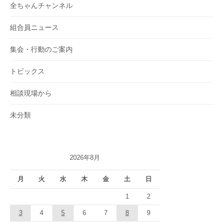
全ちゃんチャンネル
組合員ニュース
集会・行動のご案内
トピックス
相談現場から
未分類
2026年8月
月
火
水
木
金
土
日
1
2
3
4
5
6
7
8
9