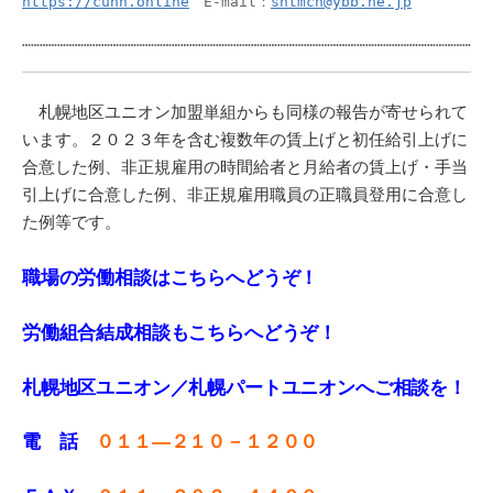
https://cunn.online
　E-mail：
shtmch@ybb.ne.jp
札幌地区ユニオン加盟単組からも同様の報告が寄せられて
います。２０２３年を含む複数年の賃上げと初任給引上げに
合意した例、非正規雇用の時間給者と月給者の賃上げ・手当
引上げに合意した例、非正規雇用職員の正職員登用に合意し
た例等です。
職場の労働相談はこちらへどうぞ！
労働組合結成相談もこちらへどうぞ！
札幌地区ユニオン／札幌パートユニオンへご相談を！
電 話
０１１—２１０－１２００