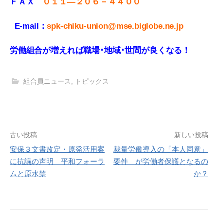
ＦＡＸ
０１１
—
２０６－４４００
E-mail：
spk-chiku-union@mse.biglobe.ne.jp
労働組合が増えれば職場･地域･世間が良くなる！
組合員ニュース
,
トピックス
投
古い投稿
新しい投稿
安保３文書改定・原発活用案
裁量労働導入の「本人同意」
稿
に抗議の声明 平和フォーラ
要件 が労働者保護となるの
ナ
ムと原水禁
か？
ビ
ゲ