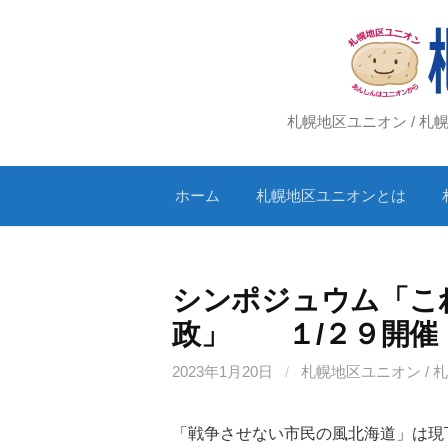
コ
ン
テ
ン
ツ
札幌地区ユニオン / 
へ
ス
ホーム
札幌地区ユニオンとは
キ
ッ
プ
シンポジュウム「こ
政」 １/２９開催
2023年1月20日
/
札幌地区ユニオン / 
「戦争させない市民の風北海道」は現