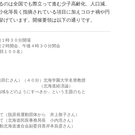
るのは全国でも際立って進む少子高齢化、人口減、
小化等長く指摘されている項目に加えコロナ禍や円
挙げています。開催要領は以下の通りです。
１時３０分開場

２時開会、午後４時３０分閉会

貝１５０名）

田仁さん）（４０分）北海学園大学名替教授

　　　　　　　　　（北海道経済論）

域をどのようにすべきか」という主題のもと

て（脱原発運動団体から　井上敦子さん）

て（北海道民医事務局長　小内浩さん）

動北海道連合会副委貝畏岸本辰彦さん）
