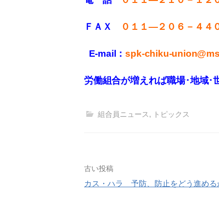
ＦＡＸ
０１１
—
２０６－４４
E-mail：
spk-chiku-union@mse
労働組合が増えれば職場･地域･
組合員ニュース
,
トピックス
投
古い投稿
カス・ハラ 予防、防止をどう進める
稿
ナ