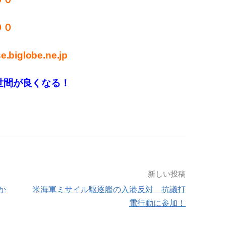
００
.biglobe.ne.jp
世間が良くなる！
新しい投稿
か
米海軍ミサイル駆逐艦の入港反対 抗議打
電行動に参加！