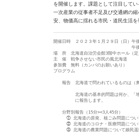
を開催します。課題として注目してい
一次産業の従事者不足及び交通網の縮
安、物価高に揺れる市民・道民生活を
開催日時　２０２３年１月２９日（日）午後
　　　　　　　　　　　　　　　　　　午後
場　所　北海道自治労会館3階中ホール（定
主　催　戦争させない市民の風北海道

参加費　無料（カンパのお願いあり）

ブログラム

　　報告　北海道で問われているものは（奥
　　　　　　　　　　　　　　　　　　　　
　　　　　北海道の基本的問題は何か、「地
　　　　　に報告します。

　　分野別報告（15分><3人45分）

　　　⓵ 北海道の原発、核ごみ問題につい
　　　⓶ 北海道のコロナ・医療問題につい
　　　⓷ 北海道の農業問題について娘民遥