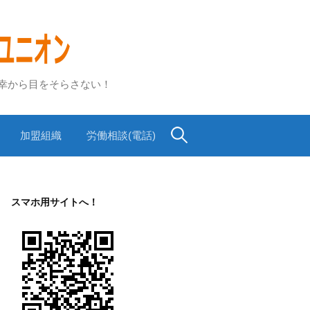
不幸から目をそらさない！
検
加盟組織
労働相談(電話)
索:
スマホ用サイトへ！