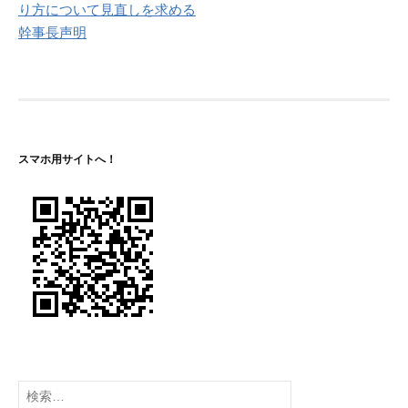
り方について見直しを求める
ゲ
幹事長声明
ー
シ
ョ
ン
スマホ用サイトへ！
検
索: