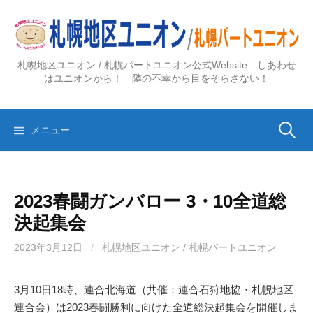
コ
ン
テ
ン
札幌地区ユニオン / 札幌パートユニオン公式Website しあわせ
ツ
はユニオンから！ 隣の不幸から目をそらさない！
へ
ス
検
キ
メニュー
ッ
プ
索:
2023春闘ガンバロー 3・10全道総
決起集会
2023年3月12日
/
札幌地区ユニオン / 札幌パートユニオン
3月10日18時、連合北海道（共催：連合石狩地協・札幌地区
連合会）は2023春闘勝利に向けた全道総決起集会を開催しま