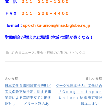
電 話
０１１—２１０－１２００
ＦＡＸ
０１１
—
２０６－４４００
E-mail：
spk-chiku-union@mse.biglobe.ne.jp
労働組合が増えれば職場･地域･世間が良くなる！
組合員ニュース
,
集会・行動のご案内
,
トピックス
投
古い投稿
新しい投稿
日本労働弁護団幹事長声明／
グーグル日本法人に労働組合
稿
労災保険支給決定に対する事
「Ｇｏｏｇｌｅ Ｊａｐａｎ
ナ
業者による異議申立てに断固
Ｕｎｉｏｎ」結成 東京管理
反対し、 メリット制のあ
職ユニオン
ビ