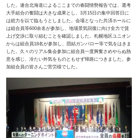
した。連合北海道によるここまでの春闘情勢報告では、選考
大手組合の奮闘は大きな成果とし、3月15日の集中回答日に
は総力を以て臨もうとしました。会場となった共済ホールに
は組合員等600余名が参加し、地場景気回復に向け全力で賃
上げ交渉に取り組むことを確認しました。札幌地区ユニオン
からは組合員18名が参加し、団結ガンバロー等で気をはきま
した。久々のリアル集会参加に組合員一度興奮さめやらぬ熱
意を感じ、冷たい外気をものともせず帰路につきました。参
加組合員の皆さんご苦労様でした。