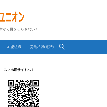
不幸から目をそらさない！
検
加盟組織
労働相談(電話)
索:
スマホ用サイトへ！