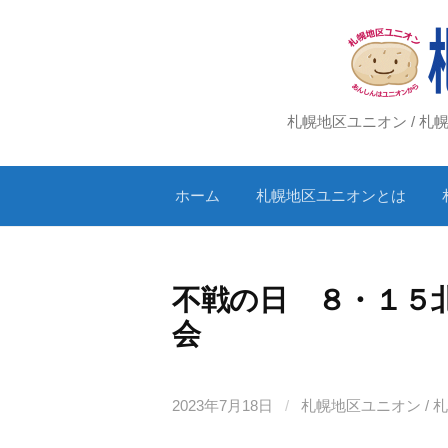
コ
ン
テ
ン
ツ
札幌地区ユニオン / 
へ
ス
ホーム
札幌地区ユニオンとは
キ
ッ
プ
不戦の日 ８・１５
会 新しい
2023年7月18日
/
札幌地区ユニオン / 