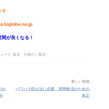
００
.biglobe.ne.jp
世間が良くなる！
ュース
,
集会・行動のご案内
新しい投稿
のお
パワハラ防止法に必要 実態救済のための
め
改正