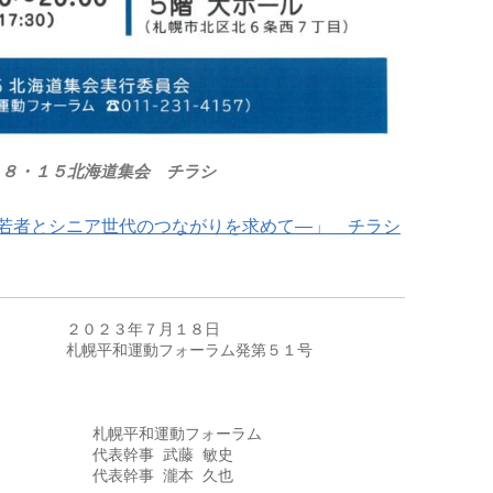
・１５北海道集会 チラシ
若者とシニア世代のつながりを求めて—」 チラシ
　　　　２０２３年７月１８日

　　　　札幌平和運動フォーラム発第５１号

               札幌平和運動フォーラム

              代表幹事 武藤 敏史

              代表幹事 瀧本 久也
