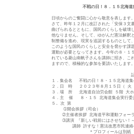
             不戦の日！８．１５北
日頃からのご奮闘に心から敬意を表します。
さて、昨年１２月に改訂された「安保３文書
曲げられるとともに、国民のくらしを破壊し
他なりません。そして、ゆがんだ憲法解釈と
制整備を進め、現実を追認するものとして、
このような国民のくらしと安全を脅かす課題
運動が必要となってきます。今年の８・１５
れている菱山南帆子さんを講師に招き、これ
ますので、積極的な参加を要請いたします。
　　　　　　　　　　　　　　　　　　　記
１．集会名　 不戦の日！８・１５北海道集会
２．日　時 　２０２３年８月１５日（ 火 
３．場　所 　北海道自治労会館 ５階 大ホ
４．主  催   ８・１５ 北海道集会実行委員
５. 次 第

     ➀開会挨拶（司会）

　　 ➁主催者挨拶 北海道平和運動フォーラ
　　 ➂講演 『新しい戦前にはさせない！
　　　　　講師 許すな！憲法改悪市民連絡会
　　　　　　　　　＊プロフィールは別紙 