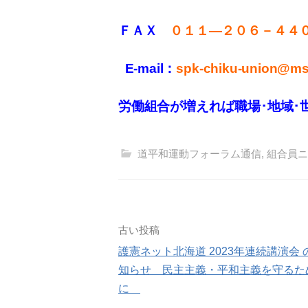
ＦＡＸ
０１１
—
２０６－４４
E-mail：
spk-chiku-union@mse
労働組合が増えれば職場･地域･
道平和運動フォーラム通信
,
組合員ニ
投
古い投稿
護憲ネット北海道 2023年連続講演会 
稿
知らせ 民主主義・平和主義を守るた
ナ
に