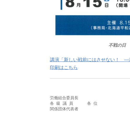
不戦の日 ８
講演「新しい戦前にはさせない！ —
印刷はこちら
　　　　　　　　　　　　　　　　　　　　
　　　　　　　　　　　　　　　　　　　　
労働組合委員長

各 級 議 員      各 位

関係団体代表者

                              
                               
                               