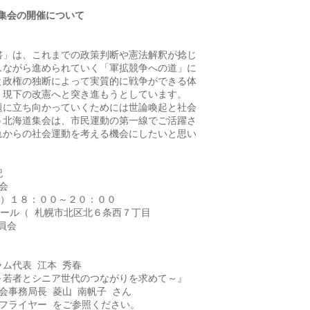
海道集会の開催について


」は、これまでの政策判断や憲法解釈が捻じ

ながら進められていく「軍拡競争への道」に

政権の独断によって実質的に戦争ができる体

現下の改憲へと突き進もうとしています。

に立ち向かっていくためには世論喚起と社会

北海道集会は、市民運動の第一線でご活躍さ

からの社会運動を考える機会にしたいと思い







）１８：００～２０：００

ール（ 札幌市北区北６条西７丁目

会

ム代表 江本 秀春

～若者とシニア世代のつながりを求めて～』

事務局長 菱山 南帆子 さん

フライヤー をご参照ください。
