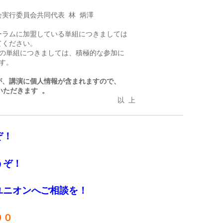
実行委員会共同代表 林 炳澤

ラムに加盟している単組につきましては

ください。

の単組につきましては、積極的な参加に

。

、講演に個人情報が含まれますので、

いただきます 。
                               以 上
ぞ！
うぞ！
ユニオンへご相談を！
００