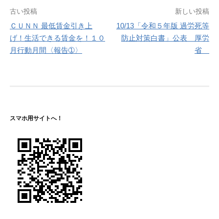
投
古い投稿
新しい投稿
ＣＵＮＮ 最低賃金引き上
10/13「令和５年版 過労死等
稿
げ！生活できる賃金を！１０
防止対策白書」公表 厚労
ナ
月行動月間〈報告➀〉
省
ビ
ゲ
ー
シ
スマホ用サイトへ！
ョ
ン