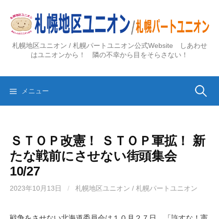
コ
ン
テ
ン
札幌地区ユニオン / 札幌パートユニオン公式Website しあわせ
ツ
はユニオンから！ 隣の不幸から目をそらさない！
へ
ス
検
キ
メニュー
ッ
プ
索:
ＳＴＯＰ改憲！ ＳＴＯＰ軍拡！ 新
たな戦前にさせない街頭集会
10/27
2023年10月13日
/
札幌地区ユニオン / 札幌パートユニオン
戦争をさせない北海道委員会は１０月２７日、「許すな！憲