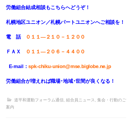
労働組合結成相談もこちらへどうぞ！
札幌地区ユニオン／札幌パートユニオンへご相談を！
電 話
０１１—２１０－１２００
ＦＡＸ
０１１
—
２０６－４４００
E-mail：
spk-chiku-union@mse.biglobe.ne.jp
労働組合が増えれば職場･地域･世間が良くなる！
道平和運動フォーラム通信
,
組合員ニュース
,
集会・行動のご
案内