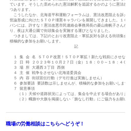
　ています。そうした歪められた憲法解釈を追認するかのように憲法改悪
　つあります。

　　こうしたなか、北海道平和運動フォーラムは、憲法改悪阻止を訴えな
　世論形成に向けたＳＴＯＰ壊憲キャラバンを展開してきました。１０月
　バンには、許すな！憲法改悪市民連絡会事務局長の菱山南帆子さんが乗
　り、夜は大通公園で街頭集会を実施する運びとなりました。

　　つきましては、下記のとおり改憲阻止・軍拡反対を訴える街頭集会を
　積極的な参加をお願いします。

　　　　　　　　　　　　　　　　　　記

　　１ 集 会 名 ＳＴＯＰ改憲！ＳＴＯＰ軍拡！新たな戦前にさせない街
　　２ 日 時 ２０２３年１０月２７日（金）１８：００～１８：４０

　　３ 場 所 大通西３丁目 西側

　　４ 主 催 戦争をさせない北海道委員会

　　５ 内 容 街頭宣伝行動（デモ行進は実施しません）

　　６ 参加要請 要請数は示しませんが、積極的な参加をお願いします。
　　７ 留意事項

　　　（１）天候や道路状況によっては、集会を中止する場合があります
　　　（２）幟旗や大旗を掲揚しない「旗なし行動」にご協力をお願いし
　　　　　　　　　　　　　　　　　　　　　　　　　　　　　　　　　
職場の労働相談はこちらへどうぞ！