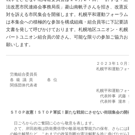
法改悪市民連絡会事務局長」菱山南帆子さんを招き、改憲反
対を訴える市民集会を開催します。札幌平和運動フォーラム
は本集会への積極的な参加を構成組織・組合員等に下記要請
文書を発して呼びかけております。札幌地区ユニオン・札幌
パートユニオン組合員の皆さん、可能な限りの参加ご協力お
願いします。
　　　　　　　　　　　　　　　　　　　　　　　２０２３年１０月１３
　　　　　　　　　　　　　　　　　　　　　　　札幌平和運動フォーラ
　労働組合委員長

　各 級 議 員 　　　各 位

　関係団体代表者

　　　　　　　　　　　　　　　　　　　　　　　札幌平和運動フォーラ
　　　　　　　　　　　　　　　　　　　　　　　　代表幹事 武藤 敏史
　　　　　　　　　　　　　　　　　　　　　　　　代表幹事 瀧本 久也
ＳＴＯＰ改憲！ＳＴＯＰ軍拡！新たな戦前にさせない街頭集会の開催
　　日ごろからのご奮闘に心から敬意を表します。

　　さて、岸田政権は防衛費倍増や敵基地攻撃能力の保有、さらには殺傷
　の輸出解禁など、これまでの政策判断や憲法解釈を捻じ曲げながら軍拡