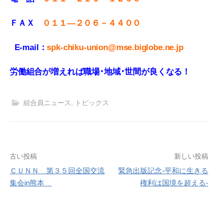
ＦＡＸ
０１１
—
２０６－４４００
E-mail：
spk-chiku-union@mse.biglobe.ne.jp
労働組合が増えれば職場･地域･世間が良くなる！
組合員ニュース
,
トピックス
投
古い投稿
新しい投稿
ＣＵＮＮ 第３５回全国交流
緊急出版記念‐平和に生きる
稿
集会in熊本
権利は国境を超える‐
ナ
ビ