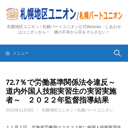
コ
ン
テ
ン
札幌地区ユニオン / 札幌パートユニオン公式Website しあわせ
ツ
はユニオンから！ 隣の不幸から目をそらさない！
へ
ス
検
キ
メニュー
ッ
プ
索:
72.7％で労働基準関係法令違反～
道内外国人技能実習生の実習実施
者～ ２０２２年監督指導結果
2023年11月9日
/
札幌地区ユニオン / 札幌パートユニオン
１１月７日、北海道労働局は２０２２年に外国人技能実習生