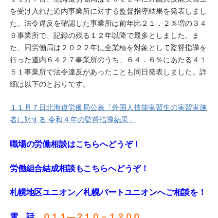
を受け入れた道内事業所に対する監督指導結果を発表しまし
た。法令違反を確認した事業所は前年比２１．２％増の３４
９事業所で、記録の残る１２年以降で最多としました。ま
た、同労働局は２０２２年に全業種を対象として監督指導を
行った道内６４２７事業所のうち、６４．６％にあたる４１
５１事業所で法令違反があったことも同日発表しました。詳
細は以下のとおりです。
１１月７日北海道労働局公表「外国人技能実習生の実習実施
者に対する 令和４年の監督指導結果」
職場の労働相談はこちらへどうぞ！
労働組合結成相談もこちらへどうぞ！
札幌地区ユニオン／札幌パートユニオンへご相談を！
電 話
０１１—２１０－１２００