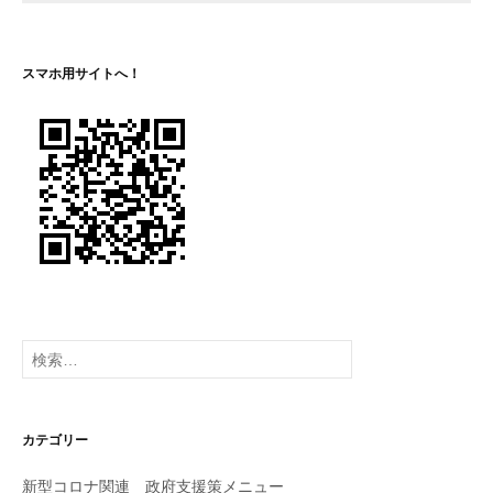
ゲ
ー
スマホ用サイトへ！
シ
ョ
ン
検
索:
カテゴリー
新型コロナ関連 政府支援策メニュー