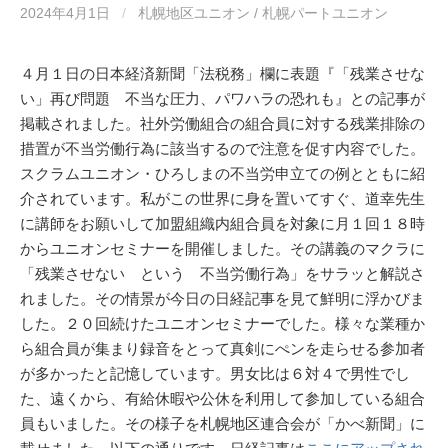
2024年4月1日
/
札幌地区ユニオン / 札幌パートユニオン
４月１日の日本経済新聞「法税務」欄に表題『「残業させな
い」再び問題 不当な圧力、パワハラの恐れも』との記事が
掲載されました。社外労働組合の組合員に対する残業排除の
措置が不当労働行為に該当するので注意を促す内容でした。
スクラムユニオン・ひろしまの不当労申立ての例とともに紹
介されています。私がこの世界に身を置いてすぐ、道幸先生
に講師をお願いして加盟組織内組合員を対象に月１回１８時
からユニオンセミナーを開催しました。その講義のマクラに
「残業させない という 不当労働行為」をサラッと解説さ
れました。その情景が今日の日経記事を見て鮮明に浮かびま
した。２０回続けたユニオンセミナーでした。様々な業種か
ら組合員が集まり録音をとって真剣にぺンを走らせる参加者
が多かったと記憶しています。男女比は６対４で男性でし
た、遠くから、有給休暇や公休を利用して参加している組合
員もいました。その様子を札幌地区連合会が「かべ新聞」に