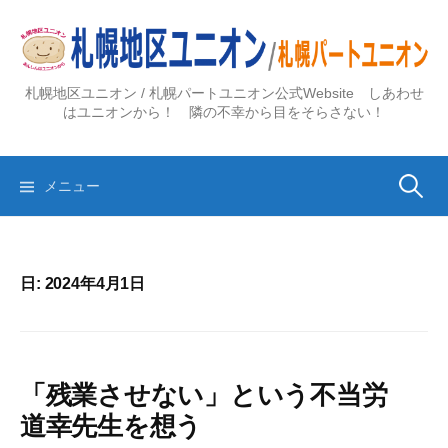
コ
ン
テ
ン
札幌地区ユニオン / 札幌パートユニオン公式Website しあわせ
ツ
はユニオンから！ 隣の不幸から目をそらさない！
へ
ス
検
キ
メニュー
ッ
プ
索:
日:
2024年4月1日
「残業させない」という不当労
道幸先生を想う