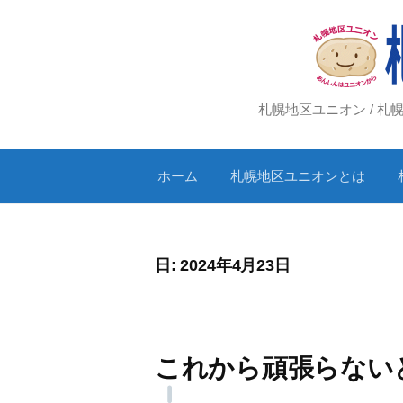
コ
ン
テ
ン
ツ
札幌地区ユニオン / 
へ
ス
ホーム
札幌地区ユニオンとは
キ
ッ
プ
日:
2024年4月23日
これから頑張らない