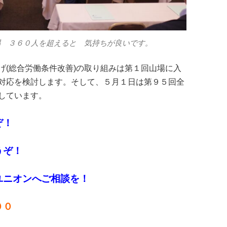
唱 ３６０人を超えると 気持ちが良いです。
げ(総合労働条件改善)の取り組みは第１回山場に入
対応を検討します。そして、５月１日は第９５回全
しています。
ぞ！
うぞ！
ユニオンへご相談を！
００