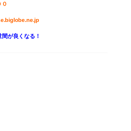
００
.biglobe.ne.jp
世間が良くなる！