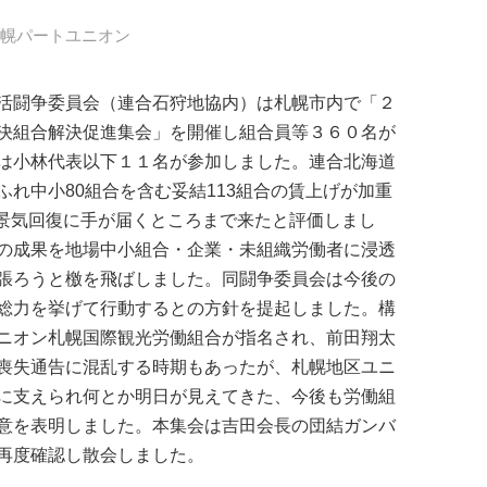
札幌パートユニオン
活闘争委員会（連合石狩地協内）は札幌市内で「２
決組合解決促進集会」を開催し組合員等３６０名が
は小林代表以下１１名が参加しました。連合北海道
れ中小80組合を含む妥結113組合の賃上げが加重
円＋)と景気回復に手が届くところまで来たと評価しまし
の成果を地場中小組合・企業・未組織労働者に浸透
張ろうと檄を飛ばしました。同闘争委員会は今後の
総力を挙げて行動するとの方針を提起しました。構
ニオン札幌国際観光労働組合が指名され、前田翔太
喪失通告に混乱する時期もあったが、札幌地区ユニ
に支えられ何とか明日が見えてきた、今後も労働組
意を表明しました。本集会は吉田会長の団結ガンバ
再度確認し散会しました。