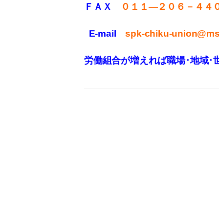
ＦＡＸ
０１１
—
２０６－４４
E-mail
spk-chiku-union@mse
労働組合が増えれば職場･地域･