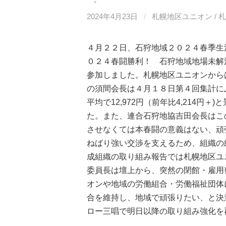
2024年4月23日
/
札幌地区ユニオン / 
４月２２日、石狩地域２０２４春季生
０２４春闘勝利！ 石狩地域地場未解
参加しました。札幌地区ユニオンから
の須間会長は４月１８日第４回集計にふ
平均で12,972円（前年比4,214
た。また、連合石狩地協吉田会長はこ
させなくては本春闘の意義はない、頑
ねばり強い交渉を支えるため、組織の
成組織の取り組み報告では札幌地区ユ
委員長は壇上から、突然の閉館・雇用
オンや地域の労働組合・労働福祉団体
合を維持し、地域で頑張りたい、と決
ロー三唱で明日以降の取り組み強化を