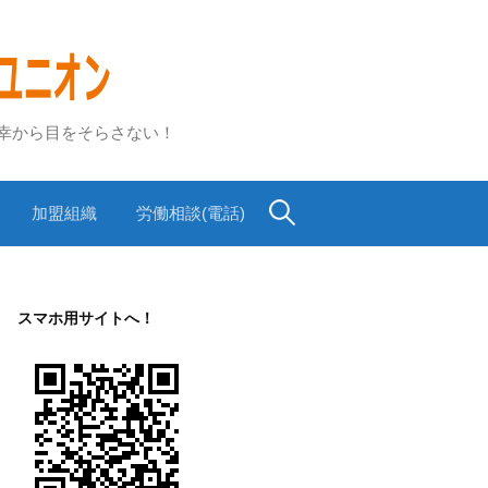
不幸から目をそらさない！
検
加盟組織
労働相談(電話)
索:
スマホ用サイトへ！