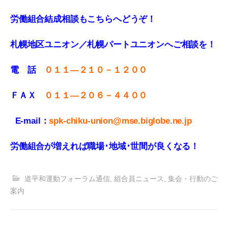
労働組合結成相談もこちらへどうぞ！
札幌地区ユニオン／札幌パートユニオンへご相談を！
電 話
０１１—２１０－１２００
ＦＡＸ
０１１
—
２０６－４４００
E-mail：
spk-chiku-union@mse.biglobe.ne.jp
労働組合が増えれば職場･地域･世間が良くなる！
道平和運動フォーラム通信
,
組合員ニュース
,
集会・行動のご
案内