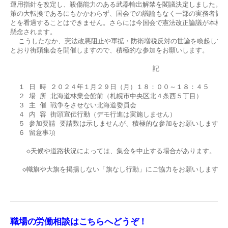
運用指針を改定し、殺傷能力のある武器輸出解禁を閣議決定しました。日
策の大転換であるにもかかわらず、国会での議論もなく一部の実務者協議
とを看過することはできません。さらには今国会で憲法改正論議が本格化
懸念されます。

  こうしたなか、憲法改悪阻止や軍拡・防衛増税反対の世論を喚起してい
とおり街頭集会を開催しますので、積極的な参加をお願いします。

                                   記

  １ 日 時 ２０２４年１月２９日（月）１８：００～１８：４５

  ２ 場 所 北海道林業会館前（札幌市中央区北４条西５丁目）

  ３ 主 催 戦争をさせない北海道委員会

  ４ 内 容 街頭宣伝行動（デモ行進は実施しません）

  ５ 参加要請 要請数は示しませんが、積極的な参加をお願いします。

  ６ 留意事項

    ◇天候や道路状況によっては、集会を中止する場合があります。

   ◇幟旗や大旗を掲揚しない「旗なし行動」にご協力をお願いします。

                                                    
職場の労働相談はこちらへどうぞ！