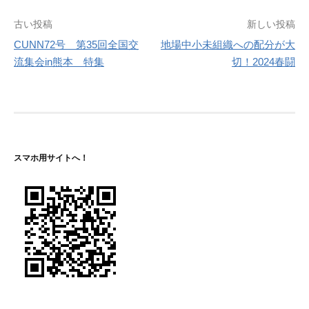
投
古い投稿
新しい投稿
CUNN72号 第35回全国交
地場中小未組織への配分が大
稿
流集会in熊本 特集
切！2024春闘
ナ
ビ
ゲ
ー
スマホ用サイトへ！
シ
ョ
ン