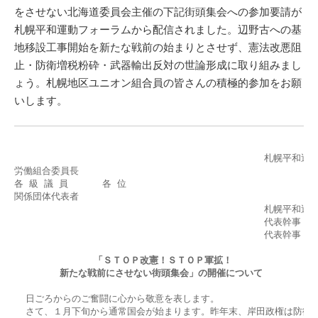
をさせない北海道委員会主催の下記街頭集会への参加要請が
札幌平和運動フォーラムから配信されました。辺野古への基
地移設工事開始を新たな戦前の始まりとさせず、憲法改悪阻
止・防衛増税粉砕・武器輸出反対の世論形成に取り組みまし
ょう。札幌地区ユニオン組合員の皆さんの積極的参加をお願
いします。
                                                 
                                            札幌
労働組合委員長

各 級 議 員      各 位

関係団体代表者

                                            札幌平和
                                            代表幹事 武
                                            代表幹事 館
「ＳＴＯＰ改憲！ＳＴＯＰ軍拡！
        新たな戦前にさせない街頭集会」の開催について
  日ごろからのご奮闘に心から敬意を表します。

  さて、１月下旬から通常国会が始まります。昨年末、岸田政権は防衛装