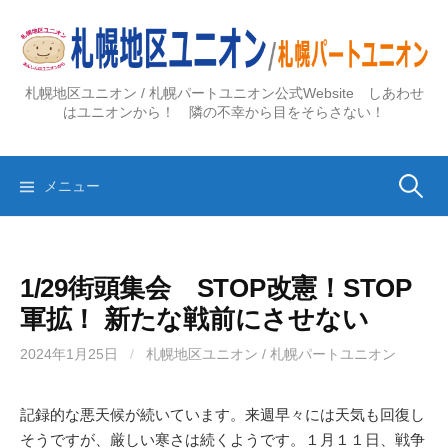
コ
ン
テ
ン
札幌地区ユニオン / 札幌パートユニオン公式Website しあわせ
ツ
はユニオンから！ 隣の不幸から目をそらさない！
へ
ス
検
キ
メニュー
ッ
プ
索:
1/29街頭集会 STOP改憲！STOP
軍拡！ 新たな戦前にさせない
2024年1月25日
/
札幌地区ユニオン / 札幌パートユニオン
記録的な悪天候が続いています。来週早々には天気も回復し
そうですが、厳しい寒さは続くようです。１月１１日、戦争