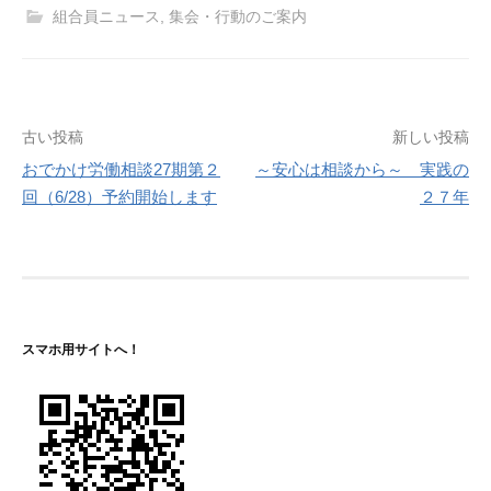
組合員ニュース
,
集会・行動のご案内
投
古い投稿
新しい投稿
おでかけ労働相談27期第２
～安心は相談から～ 実践の
稿
回（6/28）予約開始します
２７年
ナ
ビ
ゲ
ー
スマホ用サイトへ！
シ
ョ
ン