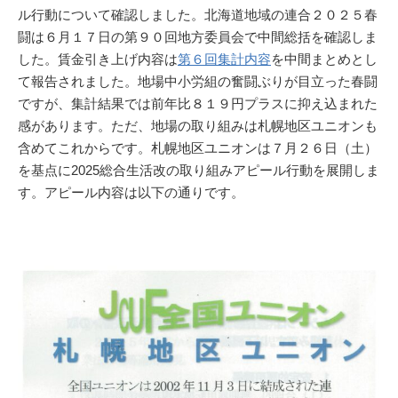
ル行動について確認しました。北海道地域の連合２０２５春
闘は６月１７日の第９０回地方委員会で中間総括を確認しま
した。賃金引き上げ内容は
第６回集計内容
を中間まとめとし
て報告されました。地場中小労組の奮闘ぶりが目立った春闘
ですが、集計結果では前年比８１９円プラスに抑え込まれた
感があります。ただ、地場の取り組みは札幌地区ユニオンも
含めてこれからです。札幌地区ユニオンは７月２６日（土）
を基点に2025総合生活改の取り組みアピール行動を展開しま
す。アピール内容は以下の通りです。