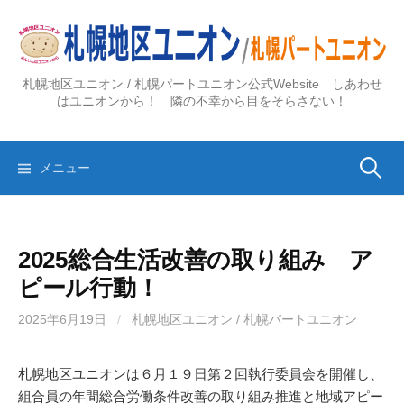
コ
ン
テ
ン
札幌地区ユニオン / 札幌パートユニオン公式Website しあわせ
ツ
はユニオンから！ 隣の不幸から目をそらさない！
へ
ス
検
キ
メニュー
ッ
プ
索:
2025総合生活改善の取り組み ア
ピール行動！
2025年6月19日
/
札幌地区ユニオン / 札幌パートユニオン
札幌地区ユニオンは６月１９日第２回執行委員会を開催し、
組合員の年間総合労働条件改善の取り組み推進と地域アピー