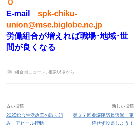
０
E-mail
spk-chiku-
union@mse.biglobe.ne.jp
労働組合が増えれば職場･地域･世
間が良くなる
組合員ニュース
,
相談現場から
投
古い投稿
新しい投稿
2025総合生活改善の取り組
第２７回参議院議員選挙 棄
稿
み アピール行動！
権せず投票しよう！
ナ