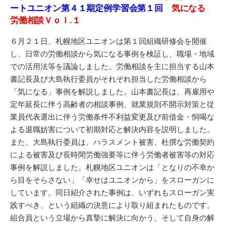
ートユニオン第４１期定例学習会第１回
気になる
労働相談Ｖｏｌ.１
６月２１日、札幌地区ユニオンは第１回組織研修会を開催
し、日常の労働相談から気になる事例を検証し、職場・地域
での活用法等を議論しました。労働相談を主に担当する山本
書記長及び大島執行委員がそれぞれ担当した労働相談から
「気になる」事例を解説しました。山本書記長は、再雇用や
定年延長に伴う高齢者の相談事例、就業規則不開示対策と従
業員代表選出に伴う労働条件不利益変更及び前借金・恫喝な
よる退職妨害について初期対応と解決内容を説明しました。
また、大島執行委員は、ハラスメント被害、杜撰な労働契約
による被害及び長時間労働強要等に伴う労働者被害等の対応
事例を解説しました。札幌地区ユニオンは「となりの不幸か
ら目をそらさない」「幸せはユニオンから」をスローガンに
しています。同日紹介された事例は、いずれもスローガン実
践すべき、という組織の決意により取り組まれたものです。
組合員という立場から真摯に解決に向かう、そして自身の解