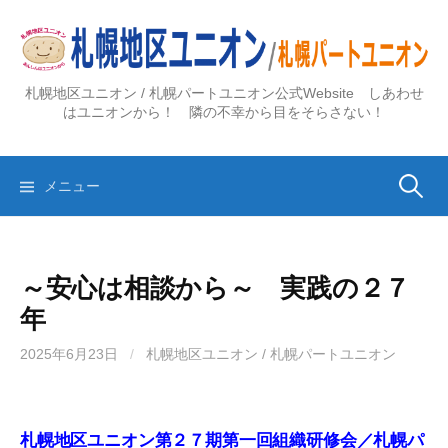
コ
ン
テ
ン
札幌地区ユニオン / 札幌パートユニオン公式Website しあわせ
ツ
はユニオンから！ 隣の不幸から目をそらさない！
へ
ス
検
キ
メニュー
ッ
プ
索:
～安心は相談から～ 実践の２７
年
2025年6月23日
/
札幌地区ユニオン / 札幌パートユニオン
札幌地区ユニオン第２７期第一回組織研修会／札幌パ