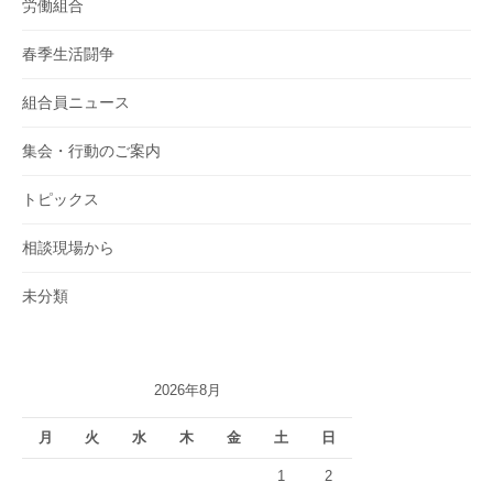
労働組合
春季生活闘争
組合員ニュース
集会・行動のご案内
トピックス
相談現場から
未分類
2026年8月
月
火
水
木
金
土
日
1
2