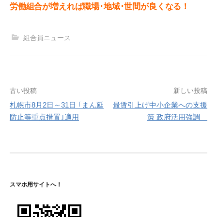
労働組合が増えれば職場･地域･世間が良くなる！
組合員ニュース
投
古い投稿
新しい投稿
札幌市8月2日～31日 ｢まん延
最賃引上げ中小企業への支援
稿
防止等重点措置｣適用
策 政府活用強調
ナ
ビ
ゲ
ー
スマホ用サイトへ！
シ
ョ