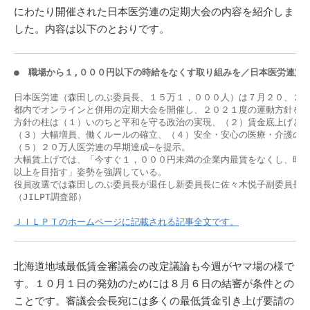
にわたり開催された日本医労連の定期大会の内容を紹介しま
した。内容は以下のとおりです。
●　職場から１,０００円以下の時給をなくす取り組みを／日本医労連定
日本医労連（森田しのぶ委員長、１５万１，０００人）は７月２０、２１
都内でオンラインと併用の定期大会を開催し、２０２１度の運動方針を決
方針の柱は（１）いのちと平和を守る政治の実現、（２）賃金底上げと大
（３）大幅増員、働くルールの確立、（４）安全・安心の医療・介護の実
（５）２０万人医労連の早期達成―を提示。

大幅賃上げでは、「今すぐ１，０００円未満の企業内最賃をなくし、時給
以上を目指す」姿勢を強調している。

役員改選では森田しのぶ委員長が退任し新委員長に佐々木悦子副委員長が
（JILPT調査部）

ＪＩＬＰＴのホームページに記載される記事全文です。
北海道地域最低賃金審議会の改定議論も今週がヤマ場の様で
す。１０月１日の発効のためには８月６日の結審が条件との
ことです。審議会会長宛には多くの最低賃金引き上げ要請の