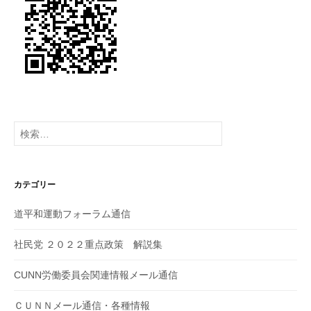
ン
検
索:
カテゴリー
道平和運動フォーラム通信
社民党 ２０２２重点政策 解説集
CUNN労働委員会関連情報メール通信
ＣＵＮＮメール通信・各種情報