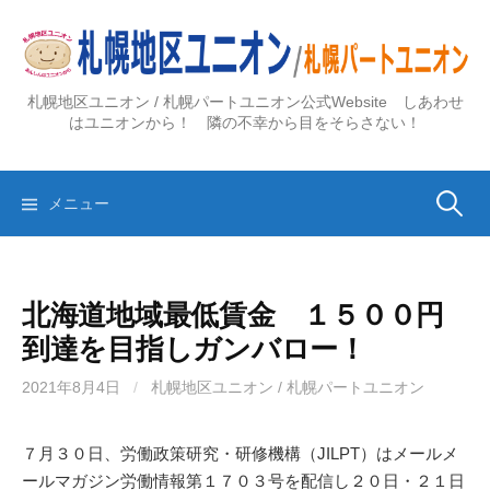
コ
ン
テ
ン
札幌地区ユニオン / 札幌パートユニオン公式Website しあわせ
ツ
はユニオンから！ 隣の不幸から目をそらさない！
へ
ス
検
キ
メニュー
ッ
プ
索:
北海道地域最低賃金 １５００円
到達を目指しガンバロー！
2021年8月4日
/
札幌地区ユニオン / 札幌パートユニオン
７月３０日、労働政策研究・研修機構（JILPT）はメールメ
ールマガジン労働情報第１７０３号を配信し２０日・２１日