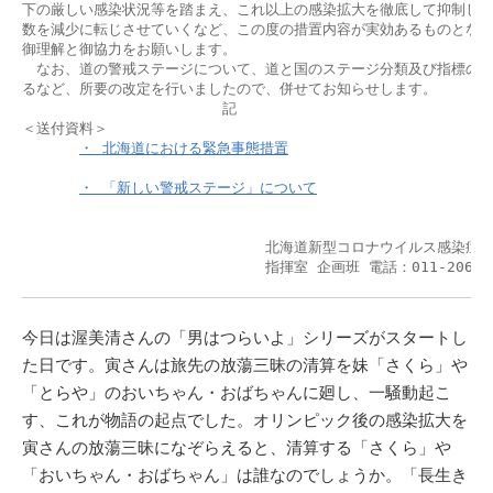
下の厳しい感染状況等を踏まえ、これ以上の感染拡大を徹底して抑制し、
数を減少に転じさせていくなど、この度の措置内容が実効あるものとなる
御理解と御協力をお願いします。

　なお、道の警戒ステージについて、道と国のステージ分類及び指標の統
るなど、所要の改定を行いましたので、併せてお知らせします。

　　　　　　　　　　　　　　記

＜送付資料＞

・ 北海道における緊急事態措置
・ 「新しい警戒ステージ」について
　　　　　　　　　　　　　　　　　北海道新型コロナウイルス感染症対
　　　　　　　　　　　　　　　　　指揮室 企画班 電話：011-206-03
今日は渥美清さんの「男はつらいよ」シリーズがスタートし
た日です。寅さんは旅先の放蕩三昧の清算を妹「さくら」や
「とらや」のおいちゃん・おばちゃんに廻し、一騒動起こ
す、これが物語の起点でした。オリンピック後の感染拡大を
寅さんの放蕩三昧になぞらえると、清算する「さくら」や
「おいちゃん・おばちゃん」は誰なのでしょうか。「長生き