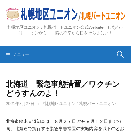
コ
ン
テ
ン
札幌地区ユニオン / 札幌パートユニオン公式Website しあわせ
ツ
はユニオンから！ 隣の不幸から目をそらさない！
へ
ス
検
キ
メニュー
ッ
プ
索:
北海道 緊急事態措置／ワクチン
どうすんのよ！
2021年8月27日
/
札幌地区ユニオン / 札幌パートユニオン
北海道鈴木直道知事は、８月２７日 から９月１２日までの
間、北海道で施行する緊急事態措置の実施内容を以下のとお