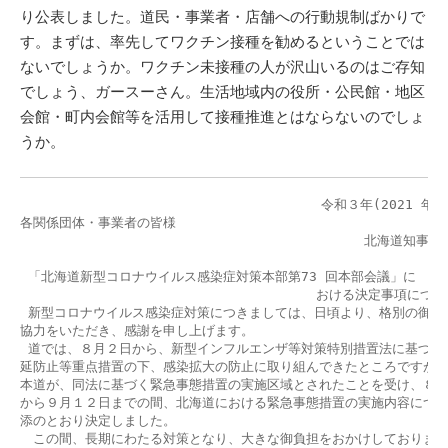
り公表しました。道民・事業者・店舗への行動規制ばかりで
す。まずは、率先してワクチン接種を勧めるということでは
ないでしょうか。ワクチン未接種の人が沢山いるのはご存知
でしょう、ガースーさん。生活地域内の役所・公民館・地区
会館・町内会館等を活用して接種推進とはならないのでしょ
うか。
        　　　　　　　　　　　　　　　　　  令和３年(2021 年)８
各関係団体・事業者の皆様

                                           北海道知事 
 「北海道新型コロナウイルス感染症対策本部第73 回本部会議」に

                                     おける決定事項につ
 新型コロナウイルス感染症対策につきましては、日頃より、格別の御理解
協力をいただき、感謝を申し上げます。

 道では、８月２日から、新型インフルエンザ等対策特別措置法に基づく、
延防止等重点措置の下、感染拡大の防止に取り組んできたところですが、
本道が、同法に基づく緊急事態措置の実施区域とされたことを受け、８月
から９月１２日までの間、北海道における緊急事態措置の実施内容につい
添のとおり決定しました。

　この間、長期にわたる対策となり、大きな御負担をおかけしております