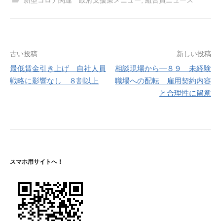
投
古い投稿
新しい投稿
最低賃金引き上げ 自社人員
相談現場から―８９ 未経験
稿
戦略に影響なし ８割以上
職場への配転 雇用契約内容
ナ
と合理性に留意
ビ
ゲ
ー
シ
スマホ用サイトへ！
ョ
ン