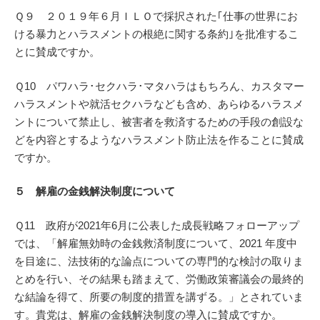
Ｑ９ ２０１９年６月ＩＬＯで採択された｢仕事の世界にお
ける暴力とハラスメントの根絶に関する条約｣を批准するこ
とに賛成ですか。
Ｑ10 パワハラ･セクハラ･マタハラはもちろん、カスタマー
ハラスメントや就活セクハラなども含め、あらゆるハラスメ
ントについて禁止し、被害者を救済するための手段の創設な
どを内容とするようなハラスメント防止法を作ることに賛成
ですか。
５ 解雇の金銭解決制度について
Ｑ11 政府が2021年6月に公表した成長戦略フォローアップ
では、「解雇無効時の金銭救済制度について、2021 年度中
を目途に、法技術的な論点についての専門的な検討の取りま
とめを行い、その結果も踏まえて、労働政策審議会の最終的
な結論を得て、所要の制度的措置を講ずる。」とされていま
す。貴党は、解雇の金銭解決制度の導入に賛成ですか。