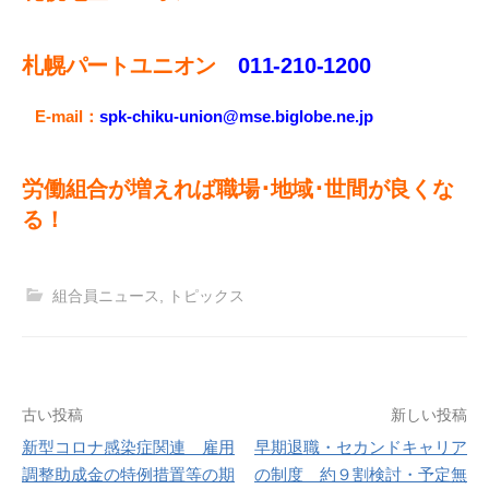
札幌パートユニオン
011‐210-1200
E-mail：
spk-chiku-union@mse.biglobe.ne.jp
労働組合が増えれば職場･地域･世間が良くな
る！
組合員ニュース
,
トピックス
投
古い投稿
新しい投稿
新型コロナ感染症関連 雇用
早期退職・セカンドキャリア
稿
調整助成金の特例措置等の期
の制度 約９割検討・予定無