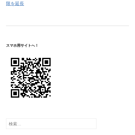
ナ
限を延長
ビ
ゲ
ー
シ
スマホ用サイトへ！
ョ
ン
検
索: