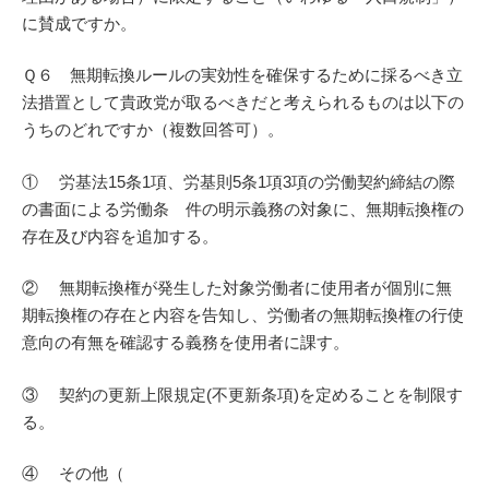
に賛成ですか。
Ｑ６ 無期転換ルールの実効性を確保するために採るべき立
法措置として貴政党が取るべきだと考えられるものは以下の
うちのどれですか（複数回答可）。
① 労基法15条1項、労基則5条1項3項の労働契約締結の際
の書面による労働条 件の明示義務の対象に、無期転換権の
存在及び内容を追加する。
② 無期転換権が発生した対象労働者に使用者が個別に無
期転換権の存在と内容を告知し、労働者の無期転換権の行使
意向の有無を確認する義務を使用者に課す。
③ 契約の更新上限規定(不更新条項)を定めることを制限す
る。
④ その他（