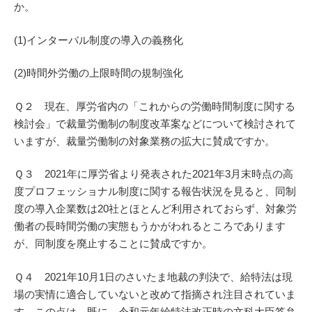
か。
(1)インターバル制度の導入の義務化
(2)時間外労働の上限時間の規制強化
Ｑ２ 現在、厚労省内の「これからの労働時間制度に関する
検討会」で裁量労働制の制度改革案などについて検討されて
いますが、裁量労働制の対象業務の拡大に賛成ですか。
Ｑ３ 2021年に厚労省より発表された2021年3月末時点の高
度プロフェッショナル制度に関する報告状況を見ると、同制
度の導入企業数は20社とほとんど利用されておらず、対象労
働者の長時間労働の実態もうかがわれるところであります
が、同制度を廃止することに賛成ですか。
Ｑ４ 2021年10月1日のさいたま地裁の判決で、給特法は現
場の実情に適合していないと改めて指摘され注目されていま
す。この点は、既に、令和元年給特法改正時の文科大臣答弁