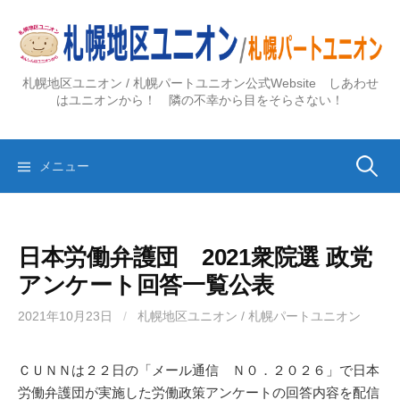
コ
ン
テ
ン
札幌地区ユニオン / 札幌パートユニオン公式Website しあわせ
ツ
はユニオンから！ 隣の不幸から目をそらさない！
へ
ス
検
キ
メニュー
ッ
プ
索:
日本労働弁護団 2021衆院選 政党
アンケート回答一覧公表
2021年10月23日
/
札幌地区ユニオン / 札幌パートユニオン
ＣＵＮＮは２２日の「メール通信 Ｎ０．２０２６」で日本
労働弁護団が実施した労働政策アンケートの回答内容を配信