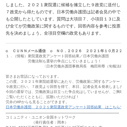
しました。２０２１衆院選に候補を擁立した９政党に送付し
７政党から得たものです。日本労働弁護団は記者会見の中で
も公開したとしています。質問は大項目７、小項目１３に及
び全てが労働政策に関するものです。回答内容を参考に投票
先を決めましょう。全項目空欄の政党もあります。
◎  ＣＵＮＮメール通信  ◎　Ｎ０．２０２６　２０２１年１０月２２日
１．（情報）衆院選政党アンケート回答結果／日本労働弁護団

　　　　　　労働法制も選挙の争点にしていきましょう！

　　　　　　　　　　〈日本労働弁護団事務局長　梅田和尊（旬報法律事
皆さまお世話になっております。

この度、２０２１年衆院総選挙にあたり、労働政策に関するアンケートを
９政党に行い、７政党より回答を得て、本日、記者会見＆発表しました。
今回の選挙では、労働政策は目立った争点化はしていませんが、ご興味の
ご覧いただくとともに、拡散いただければ！

日本労働弁護団　２０２１衆院選政党アンケート回答結果　はこちらで
……………………………………………………………………………………………………………………………………

コミュニティ・ユニオン全国ネットワーク　　

　　　　　　　（発行責任者：岡本）
