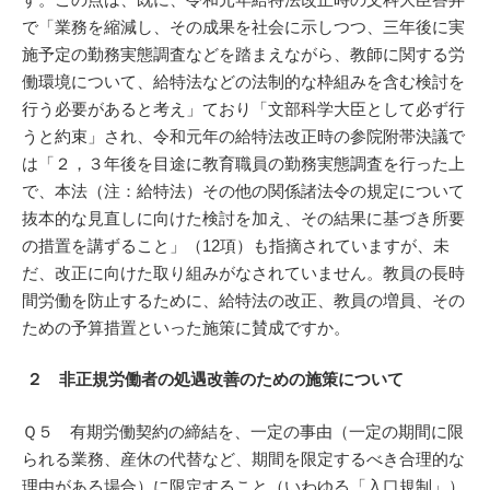
で「業務を縮減し、その成果を社会に示しつつ、三年後に実
施予定の勤務実態調査などを踏まえながら、教師に関する労
働環境について、給特法などの法制的な枠組みを含む検討を
行う必要があると考え」ており「文部科学大臣として必ず行
うと約束」され、令和元年の給特法改正時の参院附帯決議で
は「２，３年後を目途に教育職員の勤務実態調査を行った上
で、本法（注：給特法）その他の関係諸法令の規定について
抜本的な見直しに向けた検討を加え、その結果に基づき所要
の措置を講ずること」（12項）も指摘されていますが、未
だ、改正に向けた取り組みがなされていません。教員の長時
間労働を防止するために、給特法の改正、教員の増員、その
ための予算措置といった施策に賛成ですか。
２ 非正規労働者の処遇改善のための施策について
Ｑ５ 有期労働契約の締結を、一定の事由（一定の期間に限
られる業務、産休の代替など、期間を限定するべき合理的な
理由がある場合）に限定すること（いわゆる「入口規制」）