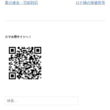
案の連合・労組対応
ロナ禍の保健所等
ナ
ビ
ゲ
ー
スマホ用サイトへ！
シ
ョ
ン
検
索: