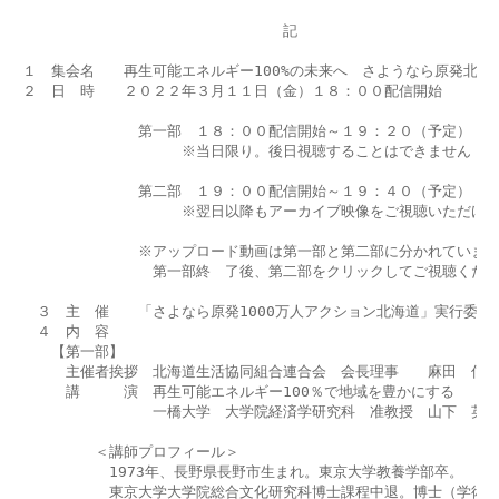
　　　　　　　　　　　　　　　　　　記

１　集会名　　再生可能エネルギー100%の未来へ　さようなら原発北海道
２　日　時　　２０２２年３月１１日（金）１８：００配信開始

　　　　　　　　第一部　１８：００配信開始～１９：２０（予定）

　　　　　　　　　　　※当日限り。後日視聴することはできません

　　　　　　　　第二部　１９：００配信開始～１９：４０（予定）

　　　　　　　　　　　※翌日以降もアーカイブ映像をご視聴いただけま
　　　　　　　　※アップロード動画は第一部と第二部に分かれています
　　　　　　　　　第一部終　了後、第二部をクリックしてご視聴くださ
　３　主　催　　「さよなら原発1000万人アクション北海道」実行委員会
　４　内　容

　　【第一部】

　　　主催者挨拶　北海道生活協同組合連合会　会長理事　　麻田　信二
　　　講　　　演　再生可能エネルギー100％で地域を豊かにする

　　　　　　　　　一橋大学　大学院経済学研究科　准教授　山下　英俊
　　　　　＜講師プロフィール＞

　　　　　　1973年、長野県長野市生まれ。東京大学教養学部卒。

　　　　　　東京大学大学院総合文化研究科博士課程中退。博士（学術）