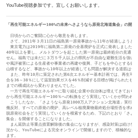
YouTube視聴参加です。宜しくお願いします。
「再生可能エネルギー100%の未来へ
さようなら原発北海道集会」の開催
　日頃からのご奮闘に心から敬意を表します。

　さて、2011年３月11日の福島第一原発事故から11年が経過しようとし
　東京電力は2019年に福島第二原発の全基廃炉を正式に発表しましたが、
40年以上を要し、メルトダウンを起こした第一原発は最終処分の見通しす
せん。福島では未だに３万５千人以上の県民が不自由な避難生活を強いら
や風評被害による生産者や事業者の再建や復興、子どもを中心とする健康
山積するなど、事故から10年以上が経過しても問題が解決する道筋は一向
　また、昨年10月に策定された第6次エネルギー基本計画では、再生可能
合を36～38％にして温室効果ガスを46％削減する目標が掲げられたもの
までの構成比から変わりませんでした。

　一方で再生可能エネルギーに取り組む企業や自治体は増えてきており、
から再生可能エネルギー100％への転換をどう実現していくかが問われて
　こうしたなか、「さようなら原発1000万人アクション北海道」実行委
働反対、すべての原発の廃炉、高レベル核廃棄物最終処分場拒否を求めて
脱原発社会をどう実現していくかを模索するため、下記のとおり「さよう
集会」を開催することになりました。

　まん延防止等重点措置解除後の集会になりますが、感染対策は続けなけ
況から、YouTubeによる完全オンラインで開催しますので、積極的な視
ます。
