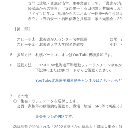
　　　　　　専門は環境・資源経済学。主要業績として、『農家が消える─
　　　　　　経済論からの提言』（寺西俊一・石田信隆と共編著，みすず書
　　　　　、『ドイツに学ぶ　地域からのエネルギー転換─再生可能エネル
　　　　　　自立』（寺西俊一・石田信隆と共編著，家の光協会，2013年
　　【第二部】

　　　スピーチ①　北海道がんセンター名誉院長　　　　　　西尾　正道
　　　スピーチ②　北海道大学大学院名誉教授　　　　　　　小野　有五
　５　参加方法　札幌パートユニオンはYouTube視聴参加です。

　６　視聴方法　　YouTube北海道平和運動フォーラムチャンネルから配
　　　　　　　　下記URLまたはQRコードからご視聴ください。

YouTube北海道平和運動チャンネルはこちらからどう
　７　その他

　　①「集会チラシ」データを送付します。

　　　会員・家族等の積極的な視聴と、職場・地域・SNS等で幅広く周知
集会チラシのPDFです。
　　②福島県で開催される「2022原発のない福島を！県民大集会」は次の