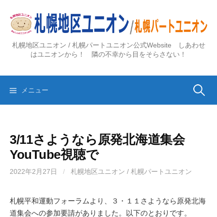
コ
ン
テ
ン
札幌地区ユニオン / 札幌パートユニオン公式Website しあわせ
ツ
はユニオンから！ 隣の不幸から目をそらさない！
へ
ス
検
キ
メニュー
ッ
プ
索:
3/11さようなら原発北海道集会
YouTube視聴で
2022年2月27日
/
札幌地区ユニオン / 札幌パートユニオン
札幌平和運動フォーラムより、３・１１さようなら原発北海
道集会への参加要請がありました。以下のとおりです。