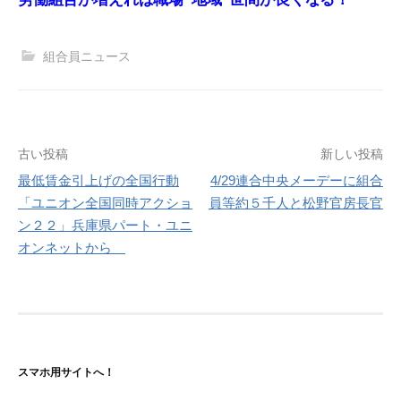
組合員ニュース
投
古い投稿
新しい投稿
最低賃金引上げの全国行動
4/29連合中央メーデーに組合
稿
「ユニオン全国同時アクショ
員等約５千人と松野官房長官
ナ
ン２２」兵庫県パート・ユニ
オンネットから
ビ
ゲ
ー
シ
スマホ用サイトへ！
ョ