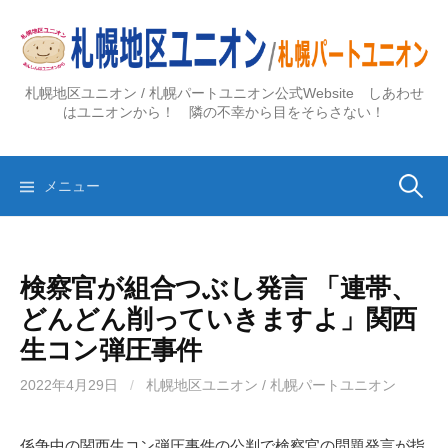
コ
ン
テ
ン
札幌地区ユニオン / 札幌パートユニオン公式Website しあわせ
ツ
はユニオンから！ 隣の不幸から目をそらさない！
へ
ス
検
キ
メニュー
ッ
プ
索:
検察官が組合つぶし発言 「連帯、
どんどん削っていきますよ」関西
生コン弾圧事件
2022年4月29日
/
札幌地区ユニオン / 札幌パートユニオン
係争中の関西生コン弾圧事件の公判で検察官の問題発言が指