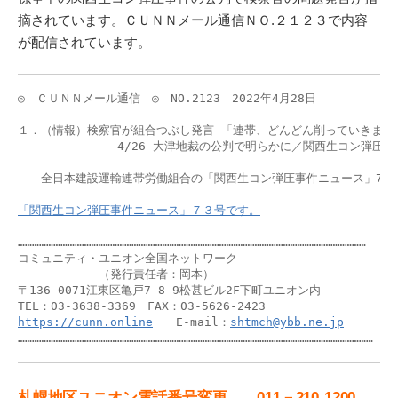
摘されています。ＣＵＮＮメール通信ＮＯ.２１２３で内容
が配信されています。
◎　ＣＵＮＮメール通信　◎　NO.2123　2022年4月28日

１．（情報）検察官が組合つぶし発言 「連帯、どんどん削っていきますよ
　　　　　　　　 4/26 大津地裁の公判で明らかに／関西生コン弾圧事件
　　全日本建設運輸連帯労働組合の「関西生コン弾圧事件ニュース」73号
「関西生コン弾圧事件ニュース」７３号です。
…………………………………………………………………………………………………………………………………

コミュニティ・ユニオン全国ネットワーク　　

　　　　　　　（発行責任者：岡本）

〒136-0071江東区亀戸7-8-9松甚ビル2F下町ユニオン内

https://cunn.online
　　E-mail：
shtmch@ybb.ne.jp
……………………………………………………………………………………………………………………………………
札幌地区ユニオン電話番号変更 011－210-1200