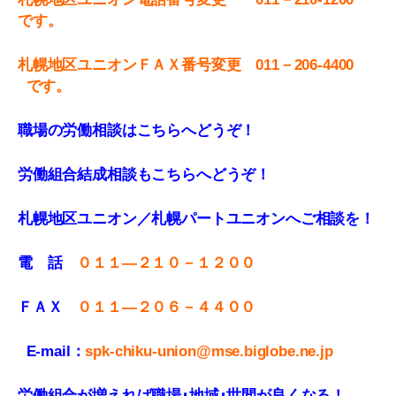
です。
札
幌地区ユニオンＦＡＸ番号変更 011－206-4400
です。
職場の労働相談はこちらへどうぞ！
労働組合結成相談もこちらへどうぞ！
札幌地区ユニオン／札幌パートユニオンへご相談を！
電 話
０１１—２１０－１２００
ＦＡＸ
０１１
—
２０６－４４００
E-mail：
spk-chiku-union@mse.biglobe.ne.jp
労働組合が増えれば職場･地域･世間が良くなる！