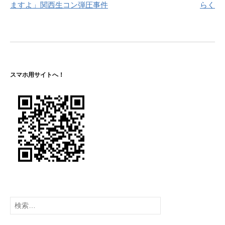
ナ
ますよ」関西生コン弾圧事件
らく
ビ
ゲ
ー
シ
スマホ用サイトへ！
ョ
ン
検
索: