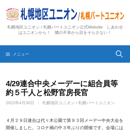
コ
ン
テ
ン
札幌地区ユニオン / 札幌パートユニオン公式Website しあわせ
ツ
はユニオンから！ 隣の不幸から目をそらさない！
へ
ス
検
キ
メニュー
ッ
プ
索:
4/29連合中央メーデーに組合員等
約５千人と松野官房長官
2022年4月30日
/
札幌地区ユニオン / 札幌パートユニオン
４月２９日連合は代々木公園で第９３回メーデー中央大会を
開催しました。コロナ禍の中３年ぶりの開催です。会場には