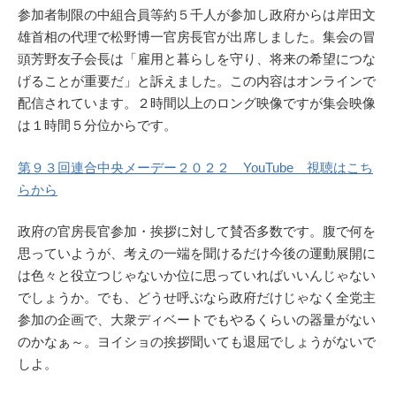
参加者制限の中組合員等約５千人が参加し政府からは岸田文
雄首相の代理で松野博一官房長官が出席しました。集会の冒
頭芳野友子会長は「雇用と暮らしを守り、将来の希望につな
げることが重要だ」と訴えました。この内容はオンラインで
配信されています。２時間以上のロング映像ですが集会映像
は１時間５分位からです。
第９３回連合中央メーデー２０２２ YouTube 視聴はこち
らから
政府の官房長官参加・挨拶に対して賛否多数です。腹で何を
思っていようが、考えの一端を聞けるだけ今後の運動展開に
は色々と役立つじゃないか位に思っていればいいんじゃない
でしょうか。でも、どうせ呼ぶなら政府だけじゃなく全党主
参加の企画で、大衆ディベートでもやるくらいの器量がない
のかなぁ～。ヨイショの挨拶聞いても退屈でしょうがないで
しよ。