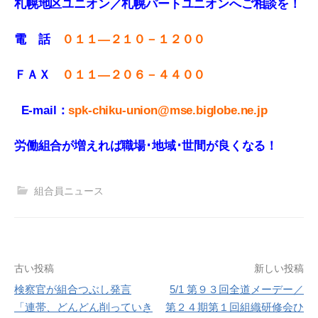
札幌地区ユニオン／札幌パートユニオンへご相談を！
電 話
０１１—２１０－１２００
ＦＡＸ
０１１
—
２０６－４４００
E-mail：
spk-chiku-union@mse.biglobe.ne.jp
労働組合が増えれば職場･地域･世間が良くなる！
組合員ニュース
投
古い投稿
新しい投稿
検察官が組合つぶし発言
5/1 第９３回全道メーデー／
稿
「連帯、どんどん削っていき
第２４期第１回組織研修会ひ