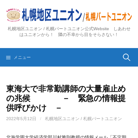
コ
ン
テ
ン
札幌地区ユニオン / 札幌パートユニオン公式Website しあわせ
ツ
はユニオンから！ 隣の不幸から目をそらさない！
へ
ス
検
キ
メニュー
ッ
プ
索:
東海大で非常勤講師の大量雇止め
の兆候 － 緊急の情報提
供呼びかけ －
2022年5月12日
/
札幌地区ユニオン / 札幌パートユニオン
北海学園大学経済学部川村雅則教授の情報メール「不定期