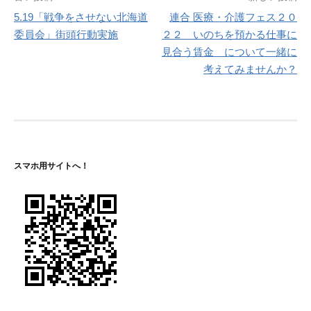
投
5.19「戦争をさせない北海道
連合 医療・介護フェス２０
稿
委員会」街頭行動実施
２２ いのちを預かる仕事に
ナ
見合う賃金 について一緒に
考えてみませんか？
ビ
ゲ
ー
シ
スマホ用サイトへ！
ョ
ン