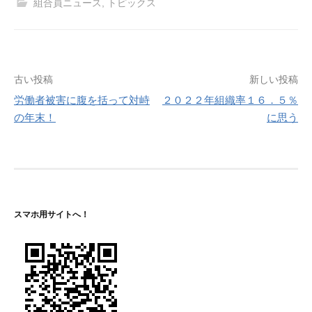
組合員ニュース
,
トピックス
投
古い投稿
新しい投稿
労働者被害に腹を括って対峙
２０２２年組織率１６．５％
稿
の年末！
に思う
ナ
ビ
ゲ
ー
スマホ用サイトへ！
シ
ョ
ン