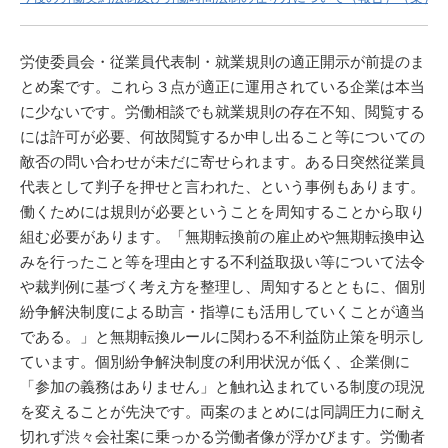
労使委員会・従業員代表制・就業規則の適正開示が前提のま
とめ案です。これら３点が適正に運用されている企業は本当
に少ないです。労働相談でも就業規則の存在不知、閲覧する
には許可が必要、何故閲覧するか申し出ること等についての
敵否の問い合わせが未だに寄せられます。ある日突然従業員
代表として判子を押せと言われた、という事例もあります。
働くためには規則が必要ということを周知することから取り
組む必要があります。「無期転換前の雇止めや無期転換申込
みを行ったこと等を理由とする不利益取扱い等について法令
や裁判例に基づく考え方を整理し、周知するとともに、個別
紛争解決制度による助言・指導にも活用していくことが適当
である。」と無期転換ルールに関わる不利益防止策を明示し
ています。個別紛争解決制度の利用状況が低く、企業側に
「参加の義務はありません」と触れ込まれている制度の現況
を変えることが先決です。両案のまとめには同調圧力に耐え
切れず渋々会社案に乗っかる労働者像が浮かびます。労働者