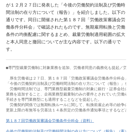
が１２月２７日に発表した「今後の労働契約法制及び労働時
間法制の在り方について（報告）」を紹介しました。以下の
通りです。同日に開催された第１８７回「労働政策審議会労
働条件分科会」で確認されたものです。無期雇用転換と労働
条件の均衡配慮に関するまとめ、裁量労働制適用範囲の拡大
と本人同意と撤回についてが主な内容です。以下の通りで
す。
●専門型裁量労働制に対象業務を追加、労働者同意の義務化も提起／労政審
　厚生労働省は２７日、第１８７回「労働政策審議会労働条件分科会」を
「今後の労働契約法制及び労働時間法制の在り方について（報告）」を公
　労働時間法制では、専門業務型裁量労働制の対象に銀行・証券会社の合
業務を追加すること、企画業務型裁量制のみの要件とされていた労働者同
手続きを専門業務型にも適用することなどを提起した。

　労働契約関係では無期転換ルールに関して、転換前雇止め等の紛争の未
更新上限の有無等を労基法１４条所定の労働条件通知事項とするなどとし
第１８７回労働政策審議会労働条件分科会（資料）
今後の労働契約法制及び労働時間法制の在り方について（報告）（案）