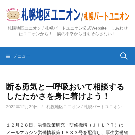
コ
ン
テ
ン
札幌地区ユニオン / 札幌パートユニオン公式Website しあわせ
ツ
はユニオンから！ 隣の不幸から目をそらさない！
へ
ス
検
キ
メニュー
ッ
プ
索:
断る勇気と一呼吸おいて相談する
したたかさを身に着けよう！
2022年12月29日
/
札幌地区ユニオン / 札幌パートユニオン
１２月２８日、労働政策研究・研修機構（ＪＩＬＰＴ）は
メールマガジン労働情報第１８３３号を配信し、厚生労働省