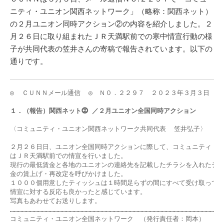
ニティ・ユニオン関西ネットワーク」（略称：関西ネット）
の２月ユニオン同時アクション②の内容を紹介しました。２
月２６日に取り組まれたＪＲ天満駅前での寒中情宣行動の様
子が共同代表の笠井さんの寄稿で報告されています。以下の
通りです。
◎  ＣＵＮＮメール通信  ◎　Ｎ０．２２９７　２０２３年３月３日

１．（報告）関西ネット⓶ ／２月ユニオン全国同時アクション
〈コミュニティ・ユニオン関西ネットワーク共同代表  笠井弘子〉

２月２６日日、ユニオン全国同時アクションに際して、コミュニティ・ユ
はＪＲ天満駅前での情宣を行いました。

現行の最低賃金と各地のユニオンの連絡先を記載したチラシを入れたティ
金の賃上げ・再改定を呼びかけました。

１０００個用意したティッシュは１時間足らずの間にすべて受け取っても
情宣に対する反応も良かったと感じています。

写真もあわせてお送りします。

………………………………………………………………………………………………………………………………………………
コミュニティ・ユニオン全国ネットワーク　（発行責任者：岡本）
