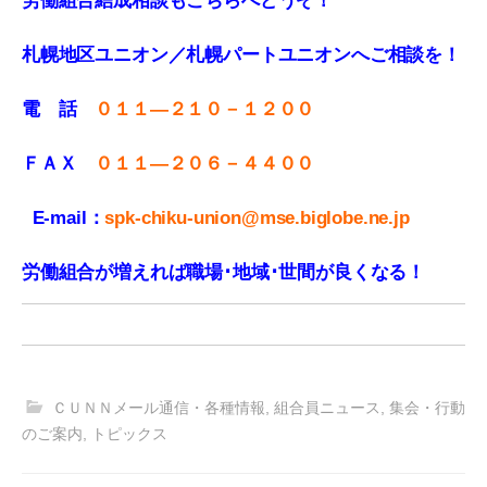
労働組合結成相談もこちらへどうぞ！
札幌地区ユニオン／札幌パートユニオンへご相談を！
電 話
０１１—２１０－１２００
ＦＡＸ
０１１
—
２０６－４４００
E-mail：
spk-chiku-union@mse.biglobe.ne.jp
労働組合が増えれば職場･地域･世間が良くなる！
ＣＵＮＮメール通信・各種情報
,
組合員ニュース
,
集会・行動
のご案内
,
トピックス