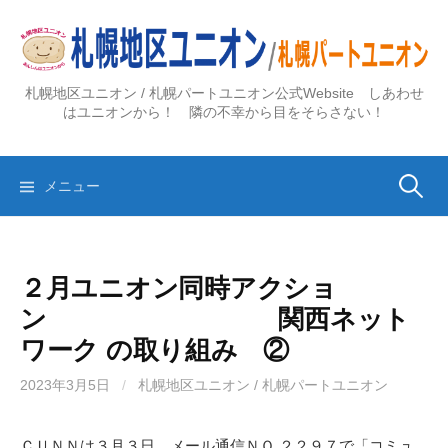
コ
ン
テ
ン
札幌地区ユニオン / 札幌パートユニオン公式Website しあわせ
ツ
はユニオンから！ 隣の不幸から目をそらさない！
へ
ス
検
キ
メニュー
ッ
プ
索:
２月ユニオン同時アクショ
ン 関西ネット
ワーク の取り組み ②
2023年3月5日
/
札幌地区ユニオン / 札幌パートユニオン
ＣＵＮＮは３月３日、メール通信ＮＯ.２２９７で「コミュ