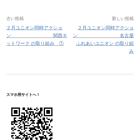
投
古い投稿
新しい投稿
２月ユニオン同時アクショ
２月ユニオン同時アクショ
稿
ン 関西ネ
ン 名古屋
ナ
ットワーク の取り組み ①
ふれあいユニオン の取り組
み
ビ
ゲ
ー
シ
スマホ用サイトへ！
ョ
ン