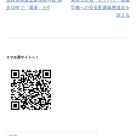
稿
去10年で「最多」か⁉
労働への安全配慮義務違反を
ナ
訴える
ビ
ゲ
ー
シ
スマホ用サイトへ！
ョ
ン
検