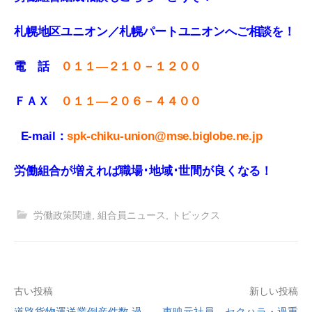
札幌地区ユニオン／札幌パートユニオンへご相談を！
電 話
０１１—２１０－１２００
ＦＡＸ
０１１
—
２０６－４４００
E-mail：
spk-chiku-union@mse.biglobe.ne.jp
労働組合が増えれば職場･地域･世間が良くなる！
労働政策関連
,
組合員ニュース
,
トピックス
投
古い投稿
新しい投稿
道路貨物運送業倒産件数 過
東映元社員 セクハラ・過重