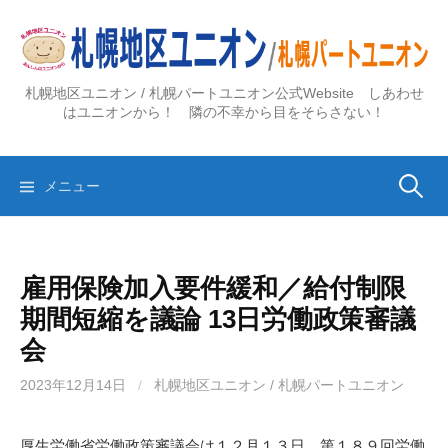
コ
ン
テ
ン
札幌地区ユニオン / 札幌パートユニオン公式Website しあわせ
ツ
はユニオンから！ 隣の不幸から目をそらさない！
へ
ス
検
キ
メニュー
ッ
プ
索:
雇用保険加入要件緩和／給付制限
期間短縮を議論 13日労働政策審議
会
2023年12月14日
/
札幌地区ユニオン / 札幌パートユニオン
厚生労働省労働政策審議会は１２月１３日、第１８９回労働