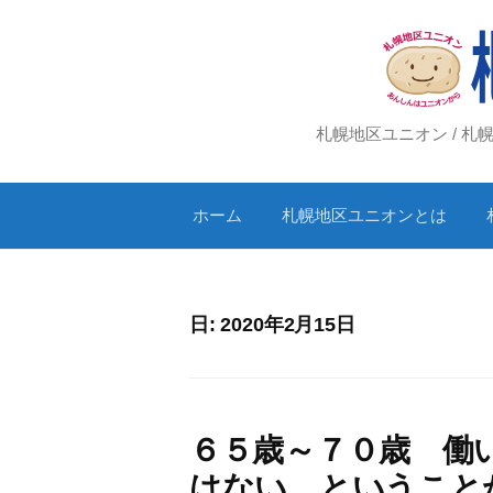
コ
ン
テ
ン
ツ
札幌地区ユニオン / 
へ
ス
ホーム
札幌地区ユニオンとは
キ
ッ
プ
日:
2020年2月15日
６５歳～７０歳 働
はない、ということ