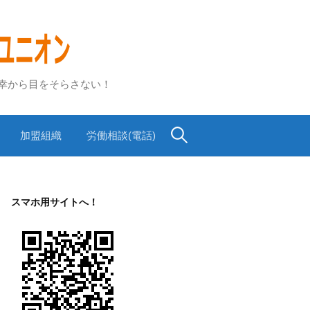
不幸から目をそらさない！
検
加盟組織
労働相談(電話)
索:
スマホ用サイトへ！