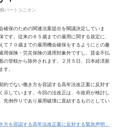
札幌パートユニオン
会確保のための関連法案提出を閣議決定していま
保です。従来の６５歳までの雇用に関する規定に、
えて７０歳までの雇用機会確保をするようにとの趣
雇用保険・労災保険の適用対象外ですし、賃金不払
基の管轄から除外されます。２月５日、日本経済新
ます。
契約でない働き方を容認する高年法改正案に反対す
く示しています。今回の法改正は、今政府が検討し
、先例作りであり雇用破壊に直結するものとしてい
き方を容認する高年法改正案に反対する緊急声明」