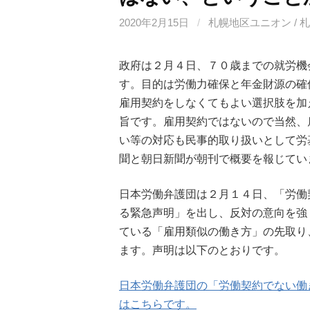
2020年2月15日
/
札幌地区ユニオン / 
政府は２月４日、７０歳までの就労機
す。目的は労働力確保と年金財源の確
雇用契約をしなくてもよい選択肢を加
旨です。雇用契約ではないので当然、
い等の対応も民事的取り扱いとして労
聞と朝日新聞が朝刊で概要を報じてい
日本労働弁護団は２月１４日、「労働
る緊急声明」を出し、反対の意向を強
ている「雇用類似の働き方」の先取り
ます。声明は以下のとおりです。
日本労働弁護団の「労働契約でない働
はこちらです。