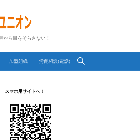
不幸から目をそらさない！
検
加盟組織
労働相談(電話)
索:
スマホ用サイトへ！