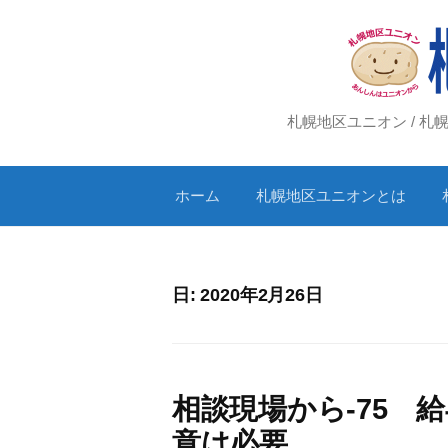
コ
ン
テ
ン
ツ
札幌地区ユニオン / 
へ
ス
ホーム
札幌地区ユニオンとは
キ
ッ
プ
日:
2020年2月26日
相談現場から-75 
意は必要