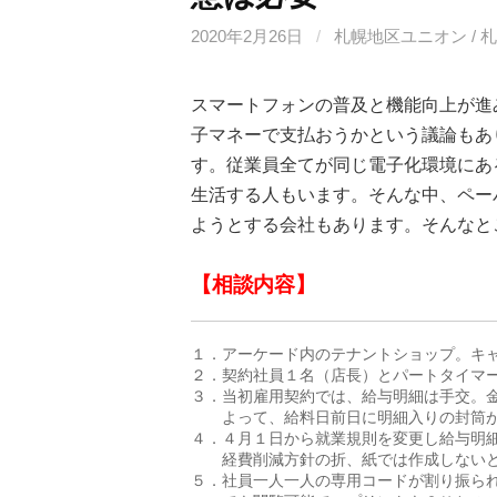
2020年2月26日
/
札幌地区ユニオン / 
スマートフォンの普及と機能向上が進
子マネーで支払おうかという議論もあ
す。従業員全てが同じ電子化環境にあ
生活する人もいます。そんな中、ペー
ようとする会社もあります。そんなと
【相談内容】
１．アーケード内のテナントショップ。キャ
２．契約社員１名（店長）とパートタイマー
３．当初雇用契約では、給与明細は手交。金
　　よって、給料日前日に明細入りの封筒が
４．４月１日から就業規則を変更し給与明細
　　経費削減方針の折、紙では作成しないと
５．社員一人一人の専用コードが割り振られ