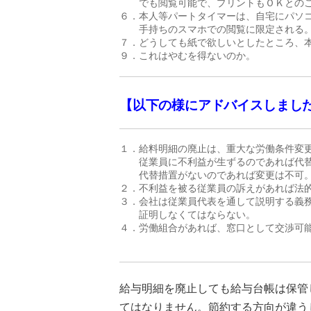
　　でも閲覧可能で、
プリントもＯＫとの
６．本人等パートタイマーは、自宅にパソコ
　　手持ちのスマホでの閲覧に限定される。
７．どうしても紙で欲しいとしたところ、本
９．これはやむを得ないのか。
【以下の様にアドバイスしまし
１．給料明細の廃止は、重大な労働条件変更
　　従業員に不利益が生ずるのであれば代替
　　代替措置がないのであれば変更は不可。
２．不利益を被る従業員の訴えがあれば法的
３．会社は従業員代表を通して説明する義務
　　証明しなくてはならない。

４．労働組合があれば、窓口として交渉可能
給与明細を廃止しても給与台帳は保管
てはなりません。節約する方向が違う