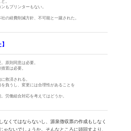
こと
。

ンもプリンターもない。



社の経費削減方針、不可能と一蹴された。

た】
。原則同意は必要。

措置は必要。



に救済される。

を負うし、変更には合理性があることを

。労働組合対応を考えてはどうか。

しなくてはならないし、源泉徴収票の作成もしなく
じゃないでしょうか。そんなところに頭回すより、