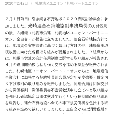
2020年2月2日
/
札幌地区ユニオン / 札幌パートユニオン
２月１日前日に引き続き石狩地域２０２０春闘討論集会に参
光崎連合石狩地協副事務局長の
加しました。
方針説明
の後、３組織（札幌市労連、札幌地区ユニオン・パートユニ
オン、全自交）が報告に立ちましたた。連合石狩地協方針で
は、地域賃金実態調査に基づく賃上げ方針の他、地場雇用環
境改善に向けた各種取り組みが提起されました。３組織から
は、札幌市労連の会計任用制度に関する取り組みが報告され
４月の運用開始後も粘り強く交渉を進める決意が報告されま
した。札幌地区ユニオン・パートユニオンからは、地場通信
事業会社に勤務する契約社員組合員が定年制度強要・賃金切
り下げ撤回の取り組みを報告しました。同組合員は団体交渉
から労働審判・労働委員会不当労救済申し立てへと取り組み
を強化し確認協定は団体交渉で行うという長期間の取り組み
を報告し、連合石狩地協へ全ての非正規労働者を包摂する取
り組みを進めて欲しいとしました。全自交からは消費税引き