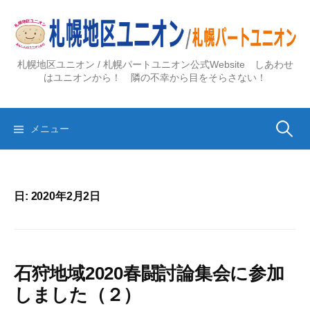
コ
ン
テ
ン
札幌地区ユニオン / 札幌パートユニオン公式Website しあわせ
ツ
はユニオンから！ 隣の不幸から目をそらさない！
へ
ス
検
キ
メニュー
ッ
プ
索:
日:
2020年2月2日
石狩地域2020春闘討論集会に参加
しました（２）