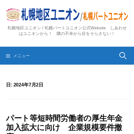
コ
ン
テ
ン
札幌地区ユニオン / 札幌パートユニオン公式Website しあわせ
ツ
はユニオンから！ 隣の不幸から目をそらさない！
へ
ス
検
キ
メニュー
ッ
プ
索:
日:
2024年7月2日
パート等短時間労働者の厚生年金
加入拡大に向け 企業規模要件撤