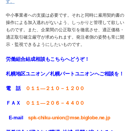
す。
中小事業者への支援は必要です。それと同時に雇用契約書の
操作による加入逃れがないよう、しっかりと管理して欲しい
ものです。また、企業間の公正取引を徹底させ、適正価格・
適正取引確立厳守が求められます。発注者側の姿勢も常に開
示・監視できるようにしたいものです。
労働組合結成相談もこちらへどうぞ！
札幌地区ユニオン／札幌パートユニオンへご相談を！
電 話
０１１—２１０－１２００
ＦＡＸ
０１１
—
２０６－４４００
E-mail
spk-chiku-union@mse.biglobe.ne.jp