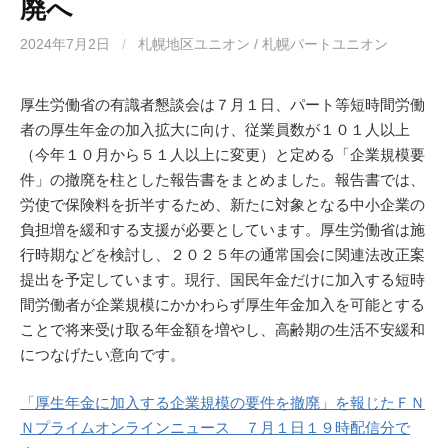
廃へ
2024年7月2日
/
札幌地区ユニオン / 札幌パートユニオン
厚生労働省の有識者懇談会は７月１日、パート等短時間労働
者の厚生年金の加入拡大に向け、従業員数が１０１人以上
（今年１０月から５１人以上に変更）と定める「企業規模要
件」の撤廃を柱とした報告書をまとめました。報告書では、
労使で保険料を折半するため、新たに対象となる中小企業の
負担増を緩和する支援が必要としています。厚生労働省は施
行時期などを検討し、２０２５年の通常国会に関連法改正案
提出を予定しています。現行、国民年金だけに加入する短時
間労働者が企業規模にかかわらず厚生年金加入を可能とする
ことで将来受け取る年金額を増やし、高齢期の生活不安緩和
につなげたい意向です。
「厚生年金に加入する企業規模の要件を撤廃」を報じたＦＮ
Ｎプライムオンラインニュース ７月１日１９時配信分で