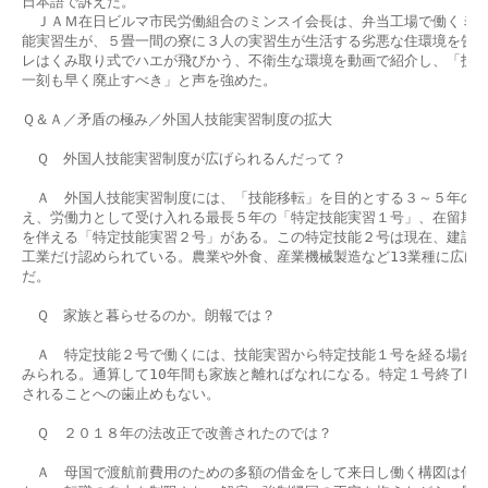
日本語で訴えた。

　ＪＡＭ在日ビルマ市民労働組合のミンスイ会長は、弁当工場で働くミャ
能実習生が、５畳一間の寮に３人の実習生が生活する劣悪な住環境を告発
レはくみ取り式でハエが飛びかう、不衛生な環境を動画で紹介し、「技能
一刻も早く廃止すべき」と声を強めた。

Ｑ＆Ａ／矛盾の極み／外国人技能実習制度の拡大

　Ｑ　外国人技能実習制度が広げられるんだって？

　Ａ　外国人技能実習制度には、「技能移転」を目的とする３～５年の技
え、労働力として受け入れる最長５年の「特定技能実習１号」、在留期限
を伴える「特定技能実習２号」がある。この特定技能２号は現在、建設と
工業だけ認められている。農業や外食、産業機械製造など13業種に広げよ
だ。

　Ｑ　家族と暮らせるのか。朗報では？

　Ａ　特定技能２号で働くには、技能実習から特定技能１号を経る場合が
みられる。通算して10年間も家族と離ればなれになる。特定１号終了時に
されることへの歯止めもない。

　Ｑ　２０１８年の法改正で改善されたのでは？

　Ａ　母国で渡航前費用のための多額の借金をして来日し働く構図は何も