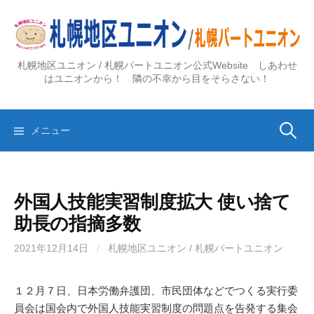
コ
ン
テ
ン
札幌地区ユニオン / 札幌パートユニオン公式Website しあわせ
ツ
はユニオンから！ 隣の不幸から目をそらさない！
へ
ス
検
キ
メニュー
ッ
プ
索:
外国人技能実習制度拡大 使い捨て
助長の指摘多数
2021年12月14日
/
札幌地区ユニオン / 札幌パートユニオン
１２月７日、日本労働弁護団、市民団体などでつくる実行委
員会は国会内で外国人技能実習制度の問題点を告発する集会