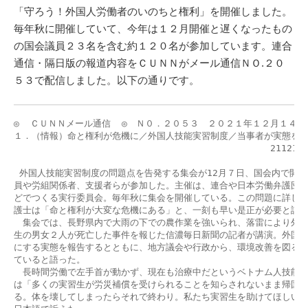
「守ろう！外国人労働者のいのちと権利」を開催しました。
毎年秋に開催していて、今年は１２月開催と遅くなったもの
の国会議員２３名を含む約１２０名が参加しています。連合
通信・隔日版の報道内容をＣＵＮＮがメール通信ＮＯ.２０
５３で配信しました。以下の通りです。
◎  ＣＵＮＮメール通信  ◎　Ｎ０．２０５３　２０２１年１２月１４日

１．（情報）命と権利が危機に／外国人技能実習制度／当事者が実態を語
                                             　211
 外国人技能実習制度の問題点を告発する集会が12月７日、国会内で開か
員や労組関係者、支援者らが参加した。主催は、連合や日本労働弁護団、
どでつくる実行委員会。毎年秋に集会を開催している。この問題に詳しい
護士は「命と権利が大変な危機にある」と、一刻も早い是正が必要と語っ
　集会では、長野県内で大雨の下での農作業を強いられ、落雷により外国
生の男女２人が死亡した事件を報じた信濃毎日新聞の記者が講演。外国人
にする実態を報告するとともに、地方議会や行政から、環境改善を図る動
ていると語った。

　長時間労働で左手首が動かず、現在も治療中だというベトナム人技能実
は「多くの実習生が労災補償を受けられることを知らされないまま帰国さ
る。体を壊してしまったらそれで終わり。私たち実習生を助けてほしい」