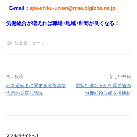
E-mail：
spk-chiku-union@mse.biglobe.ne.jp
労働組合が増えれば職場･地域･世間が良くなる！
組合員ニュース
投
古い投稿
新しい投稿
バス運転者に関する改善基準
現状打破なるか!? 厚労省の
稿
告示の見直し議論
無期転換取組支援機材
ナ
ビ
ゲ
ー
スマホ用サイトへ！