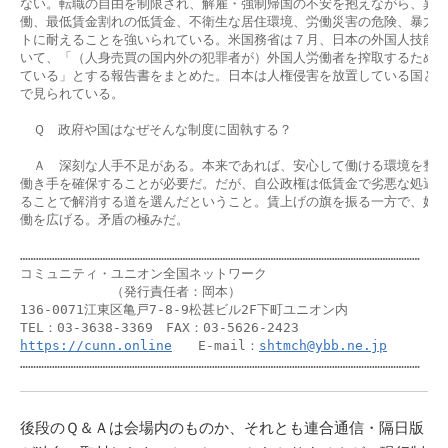
ない。転職の自由を制限され、解雇・強制帰国の不安を抱えながら、異常
働、最低賃金割れの低賃金、不衛生な居住環境、労働災害の危険、暴力・
トに耐えることを強いられている。米国務省は７月、日本の外国人技能実
いて、「（人身売買の国内外の犯罪者が）外国人労働者を搾取するために
ている」とする報告書をまとめた。日本は人権侵害を放置している国とし
で見られている。

　Ｑ　政府や国はなぜそんな制度に固執する？

　Ａ　深刻な人手不足がある。本来であれば、安心して働ける環境を整備
働き手を確保することが必要だ。だが、自公政権は低賃金で劣悪な処遇の
ることで解消する道を選んだということ。賃上げの旗を振る一方で、奴隷
働を広げる。矛盾の極みだ。

……………………………………………………………………………………………………………………………………

コミュニティ・ユニオン全国ネットワーク　　

　　　　　　　（発行責任者：岡本）

136-0071江東区亀戸7-8-9松甚ビル2F下町ユニオン内

https://cunn.online
　　E-mail：
shtmch@ybb.ne.jp
……………………………………………………………………………………………………………………………………
後段のＱ＆Ａは会場内のものか、それとも連合通信・隔日版