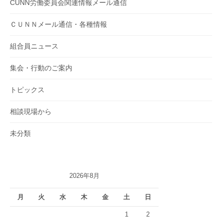
CUNN労働委員会関連情報メール通信
ＣＵＮＮメール通信・各種情報
組合員ニュース
集会・行動のご案内
トピックス
相談現場から
未分類
2026年8月
月
火
水
木
金
土
日
1
2