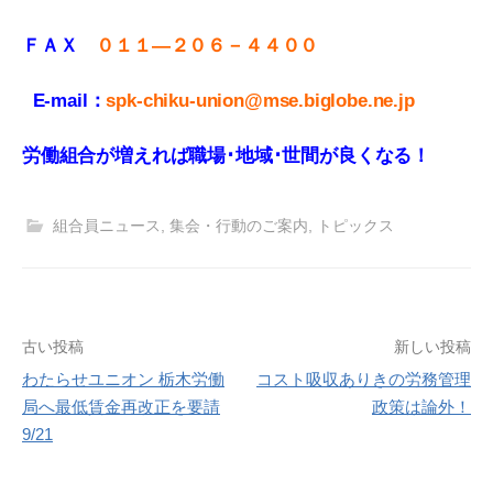
ＦＡＸ
０１１
—
２０６－４４００
E-mail：
spk-chiku-union@mse.biglobe.ne.jp
労働組合が増えれば職場･地域･世間が良くなる！
組合員ニュース
,
集会・行動のご案内
,
トピックス
投
古い投稿
新しい投稿
わたらせユニオン 栃木労働
コスト吸収ありきの労務管理
稿
局へ最低賃金再改正を要請
政策は論外！
ナ
9/21
ビ