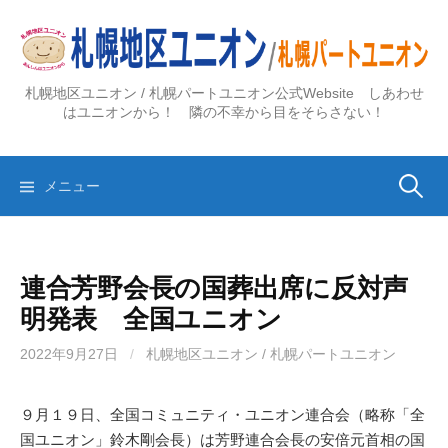
コ
ン
テ
ン
札幌地区ユニオン / 札幌パートユニオン公式Website しあわせ
ツ
はユニオンから！ 隣の不幸から目をそらさない！
へ
ス
検
キ
メニュー
ッ
プ
索:
連合芳野会長の国葬出席に反対声
明発表 全国ユニオン
2022年9月27日
/
札幌地区ユニオン / 札幌パートユニオン
９月１９日、全国コミュニティ・ユニオン連合会（略称「全
国ユニオン」鈴木剛会長）は芳野連合会長の安倍元首相の国