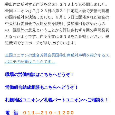
葬出席に反対する声明を発表しＳＮＳ上でも公開しました。
全国ユニオンは７月２３日の第２１回定期大会で安倍元首相
の国葬反対を決議しました。９月１５日に開催された連合の
中央執行委員会で反対意見を説明し参加撤回を求めたもの
の、議題外の意見ということから評決されず今回の声明発表
となったようです。声明全文はＳＮＳをご参照ください。報
道機関ではスポニチが取り上げています。
全国ユニオンの連合芳野会長国葬出席反対声明を紹介するス
ポニチの記事はこちらです。
職場の労働相談はこちらへどうぞ！
労働組合結成相談もこちらへどうぞ！
札幌地区ユニオン／札幌パートユニオンへご相談を！
電 話
０１１—２１０－１２００